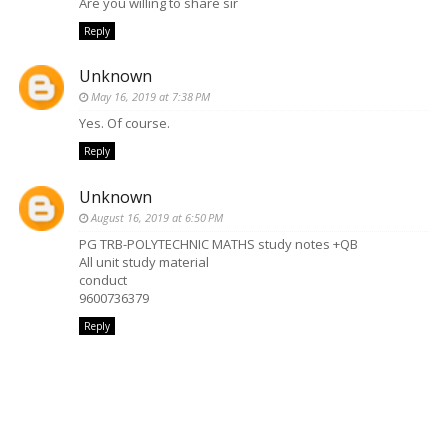
Are you willing to share sir
Reply
Unknown
May 16, 2019 at 7:38 PM
Yes. Of course.
Reply
Unknown
August 16, 2019 at 6:50 PM
PG TRB-POLYTECHNIC MATHS study notes +QB
All unit study material
conduct
9600736379
Reply