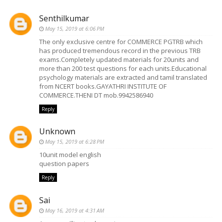
Senthilkumar
May 15, 2019 at 6:06 PM
The only exclusive centre for COMMERCE PGTRB which
has produced tremendous record in the previous TRB
exams.Completely updated materials for 20units and
more than 200 test questions for each units.Educational
psychology materials are extracted and tamil translated
from NCERT books.GAYATHRI INSTITUTE OF
COMMERCE.THENI DT mob.9942586940
Reply
Unknown
May 15, 2019 at 6:28 PM
10unit model english
question papers
Reply
Sai
May 16, 2019 at 4:31 AM