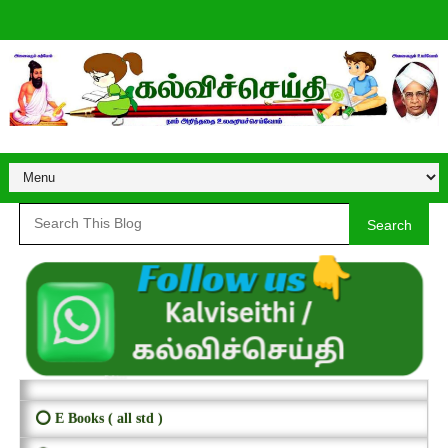
Search
⭕ E Books ( all std )