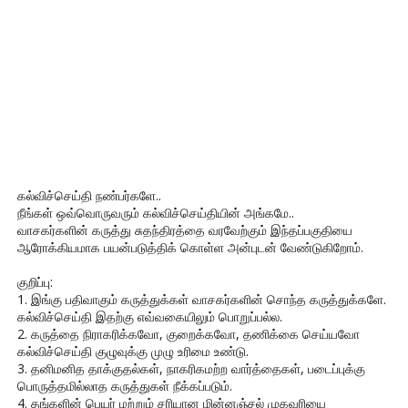
கல்விச்செய்தி நண்பர்களே..
நீங்கள் ஒவ்வொருவரும் கல்விச்செய்தியின் அங்கமே..
வாசகர்களின் கருத்து சுதந்திரத்தை வரவேற்கும் இந்தப்பகுதியை
ஆரோக்கியமாக பயன்படுத்திக் கொள்ள அன்புடன் வேண்டுகிறோம்.
குறிப்பு:
1. இங்கு பதிவாகும் கருத்துக்கள் வாசகர்களின் சொந்த கருத்துக்களே.
கல்விச்செய்தி இதற்கு எவ்வகையிலும் பொறுப்பல்ல.
2. கருத்தை நிராகரிக்கவோ, குறைக்கவோ, தணிக்கை செய்யவோ
கல்விச்செய்தி குழுவுக்கு முழு உரிமை உண்டு.
3. தனிமனித தாக்குதல்கள், நாகரிகமற்ற வார்த்தைகள், படைப்புக்கு
பொருத்தமில்லாத கருத்துகள் நீக்கப்படும்.
4. தங்களின் பெயர் மற்றும் சரியான மின்னஞ்சல் முகவரியை