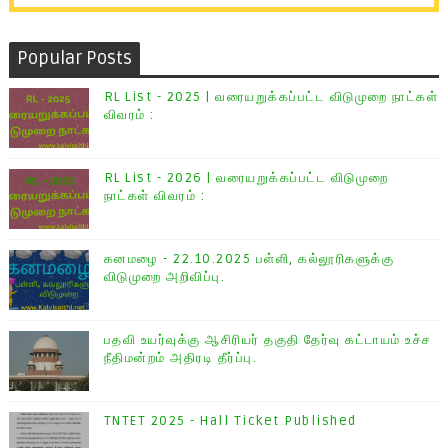
Popular Posts
RL List - 2025 | வரையறுக்கப்பட்ட விடுமுறை நாட்கள்
விவரம் :
RL List - 2026 | வரையறுக்கப்பட்ட விடுமுறை
நாட்கள் விவரம் :
கனமழை - 22.10.2025 பள்ளி, கல்லூரிகளுக்கு
விடுமுறை அறிவிப்பு.
பதவி உயர்வுக்கு ஆசிரியர் தகுதி தேர்வு கட்டாயம் உச்ச
நீதிமன்றம் அதிரடி தீர்ப்பு.
TNTET 2025 - Hall Ticket Published