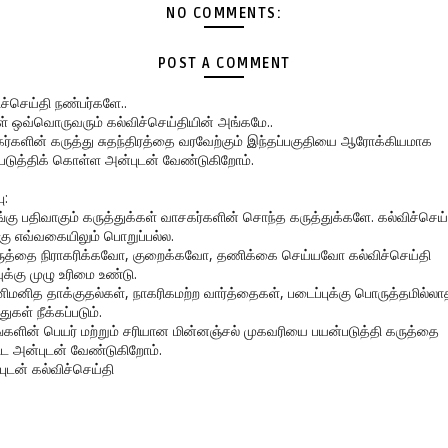
NO COMMENTS:
POST A COMMENT
ிச்செய்தி நண்பர்களே..
கள் ஒவ்வொருவரும் கல்விச்செய்தியின் அங்கமே..
ர்களின் கருத்து சுதந்திரத்தை வரவேற்கும் இந்தப்பகுதியை ஆரோக்கியமாக
படுத்திக் கொள்ள அன்புடன் வேண்டுகிறோம்.
ு:
ங்கு பதிவாகும் கருத்துக்கள் வாசகர்களின் சொந்த கருத்துக்களே. கல்விச்செய்
கு எவ்வகையிலும் பொறுப்பல்ல.
ருத்தை நிராகரிக்கவோ, குறைக்கவோ, தணிக்கை செய்யவோ கல்விச்செய்தி
ுக்கு முழு உரிமை உண்டு.
னிமனித தாக்குதல்கள், நாகரிகமற்ற வார்த்தைகள், படைப்புக்கு பொருத்தமில்லா
துகள் நீக்கப்படும்.
ங்களின் பெயர் மற்றும் சரியான மின்னஞ்சல் முகவரியை பயன்படுத்தி கருத்தை
ிட அன்புடன் வேண்டுகிறோம்.
புடன் கல்விச்செய்தி