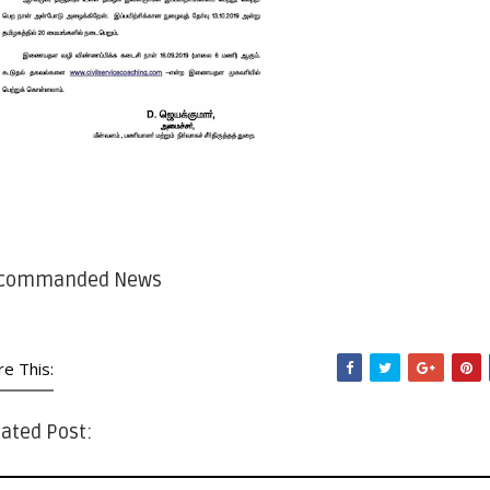
commanded News
re This:
ated Post: