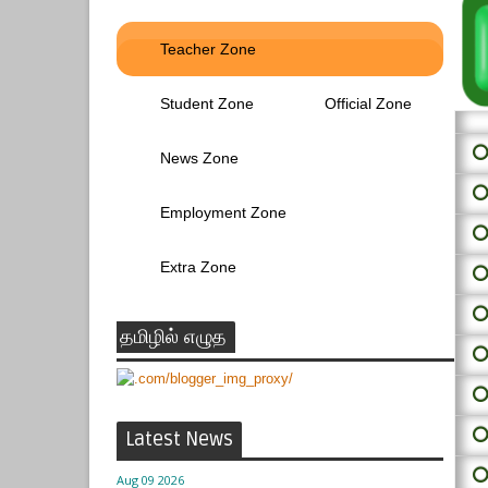
Teacher Zone
Student Zone
Official Zone
⭕ 
News Zone
⭕
Employment Zone
⭕
Extra Zone
⭕
⭕
தமிழில் எழுத
⭕
⭕
⭕
Latest News
⭕
Aug 09 2026