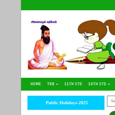
HOME
TRB
11TH STD
10TH STD
Public Holidays-2025