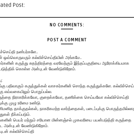
ated Post:
NO COMMENTS:
POST A COMMENT
ிச்செய்தி நண்பர்களே..
கள் ஒவ்வொருவரும் கல்விச்செய்தியின் அங்கமே..
ர்களின் கருத்து சுதந்திரத்தை வரவேற்கும் இந்தப்பகுதியை ஆரோக்கியமாக
படுத்திக் கொள்ள அன்புடன் வேண்டுகிறோம்.
ு:
ங்கு பதிவாகும் கருத்துக்கள் வாசகர்களின் சொந்த கருத்துக்களே. கல்விச்செய்
கு எவ்வகையிலும் பொறுப்பல்ல.
ருத்தை நிராகரிக்கவோ, குறைக்கவோ, தணிக்கை செய்யவோ கல்விச்செய்தி
ுக்கு முழு உரிமை உண்டு.
னிமனித தாக்குதல்கள், நாகரிகமற்ற வார்த்தைகள், படைப்புக்கு பொருத்தமில்லா
துகள் நீக்கப்படும்.
ங்களின் பெயர் மற்றும் சரியான மின்னஞ்சல் முகவரியை பயன்படுத்தி கருத்தை
ிட அன்புடன் வேண்டுகிறோம்.
புடன் கல்விச்செய்தி