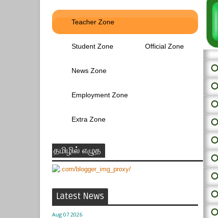
Teacher Zone
Student Zone
Official Zone
⭕ 
News Zone
⭕
Employment Zone
⭕
Extra Zone
⭕
⭕
தமிழில் எழுத
⭕
⭕
⭕
Latest News
⭕
Aug 07 2026