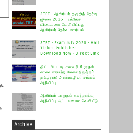
STET : ஆசிரியர் தகுதித் தேர்வு
ஜுலை 2026 - உத்தேச
விடைகளை வெளியிட்டது
ஆசிரியர் தேர்வு வாரியம்
STET - Exam July 2026 - Hall
Ticket Published -
Download Now - Direct Link
திட்டமிட்டபடி சனவரி 6 முதல்
காலவரையற்ற வேலைநிறுத்தம் -
தமிழ்நாடு அரசு்ஊழியர் சங்கம்
அறிவிப்பு
தி
ஆசிரியர் மாறுதல் கலந்தாய்வு
அறிவிப்பு அட்டவனண வெளியீடு
த
Archive