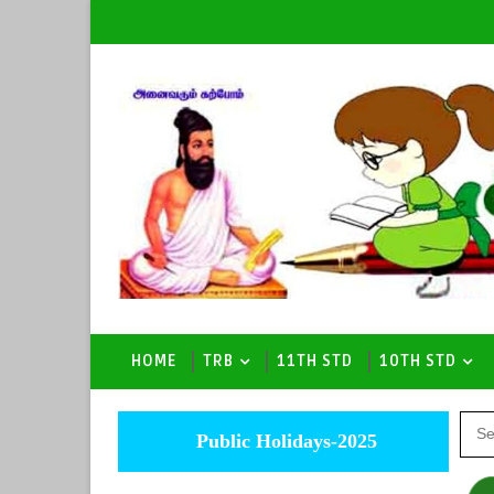
HOME
TRB
11TH STD
10TH STD
Public Holidays-2025