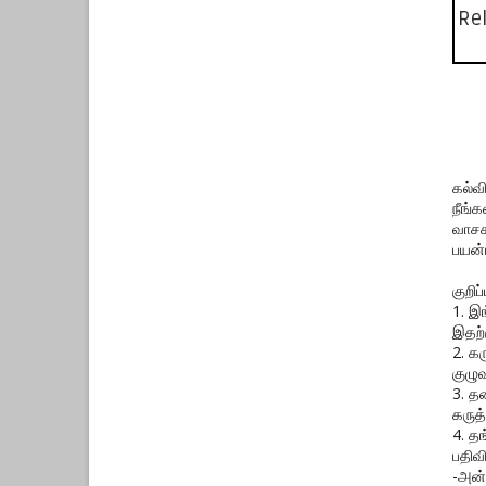
Rel
கல்வ
நீங்
வாசக
பயன்
குறிப்ப
1. இ
இதற்
2. க
குழுவ
3. த
கருத்
4. த
பதிவ
-அன்