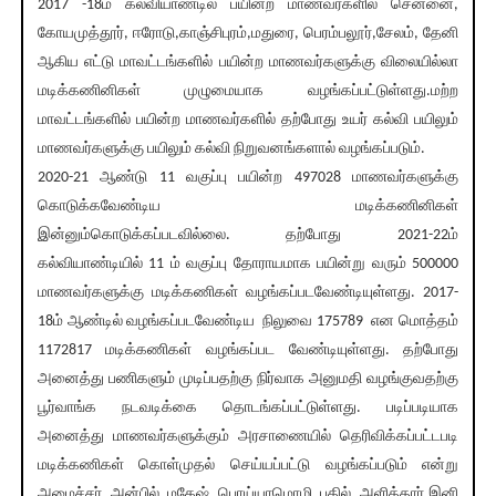
2017 -18ம் கல்வியாண்டில் பயின்ற மாணவர்களில் சென்னை,
கோயமுத்தூர், ஈரோடு,காஞ்சிபுரம்,மதுரை, பெரம்பலூர்,சேலம், தேனி
ஆகிய எட்டு மாவட்டங்களில் பயின்ற மாணவர்களுக்கு விலையில்லா
மடிக்கணினிகள் முழுமையாக வழங்கப்பட்டுள்ளது.மற்ற
மாவட்டங்களில் பயின்ற மாணவர்களில் தற்போது உயர் கல்வி பயிலும்
மாணவர்களுக்கு பயிலும் கல்வி நிறுவனங்களால் வழங்கப்படும்.
2020-21 ஆண்டு 11 வகுப்பு பயின்ற 497028 மாணவர்களுக்கு
கொடுக்கவேண்டிய மடிக்கணினிகள்
இன்னும்கொடுக்கப்படவில்லை. தற்போது 2021-22ம்
கல்வியாண்டியில் 11 ம் வகுப்பு தோராயமாக பயின்று வரும் 500000
மாணவர்களுக்கு மடிக்கணிகள் வழங்கப்படவேண்டியுள்ளது. 2017-
18ம் ஆண்டில் வழங்கப்படவேண்டிய நிலுவை 175789 என மொத்தம்
1172817 மடிக்கணிகள் வழங்கப்பட வேண்டியுள்ளது. தற்போது
அனைத்து பணிகளும் முடிப்பதற்கு நிர்வாக அனுமதி வழங்குவதற்கு
பூர்வாங்க நடவடிக்கை தொடங்கப்பட்டுள்ளது. படிப்படியாக
அனைத்து மாணவர்களுக்கும் அரசாணையில் தெரிவிக்கப்பட்டபடி
மடிக்கணிகள் கொள்முதல் செய்யப்பட்டு வழங்கப்படும் என்று
அமைச்சர் அன்பில் மகேஷ் பொய்யாமொழி பதில் அளித்தார்.இனி