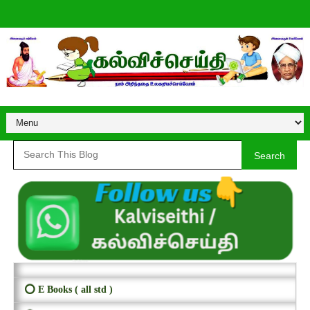
Search
⭕ E Books ( all std )