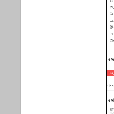
உத
ஆண
பெ
மா
இய
மா
அவ
Re
Ta
Sha
Rel