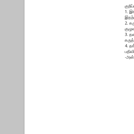
குறிப்ப
1. இ
இதற்
2. க
குழுவ
3. த
கருத்
4. த
பதிவ
-அன்