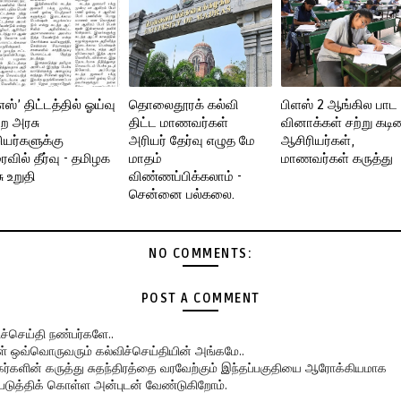
எஸ்’ திட்டத்தில் ஓய்வு
தொலைதூரக் கல்வி
பிளஸ் 2 ஆங்கில பாட
்ற அரசு
திட்ட மாணவர்கள்
வினாக்கள் சற்று கடின
யர்களுக்கு
அரியர் தேர்வு எழுத மே
ஆசிரியர்கள்,
வில் தீர்வு - தமிழக
மாதம்
மாணவர்கள் கருத்து
ு உறுதி
விண்ணப்பிக்கலாம் -
சென்னை பல்கலை.
NO COMMENTS:
POST A COMMENT
ிச்செய்தி நண்பர்களே..
கள் ஒவ்வொருவரும் கல்விச்செய்தியின் அங்கமே..
ர்களின் கருத்து சுதந்திரத்தை வரவேற்கும் இந்தப்பகுதியை ஆரோக்கியமாக
படுத்திக் கொள்ள அன்புடன் வேண்டுகிறோம்.