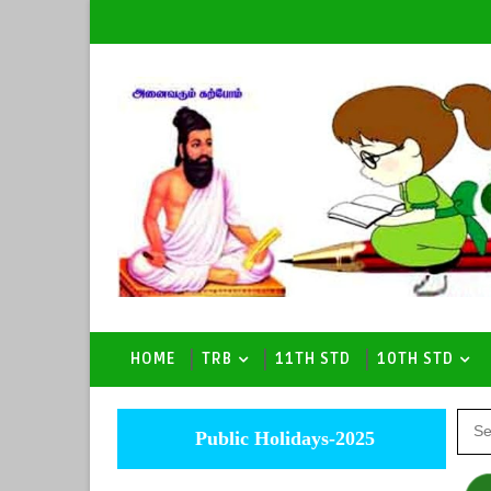
HOME
TRB
11TH STD
10TH STD
Public Holidays-2025