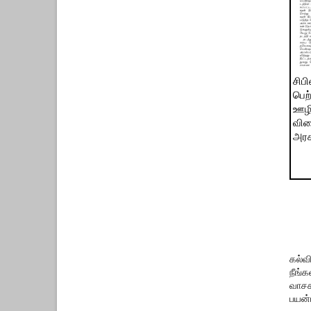
சிபி
பெற
ஊழி
விரை
அரச
கல்வ
நீங்
வாசக
பயன்