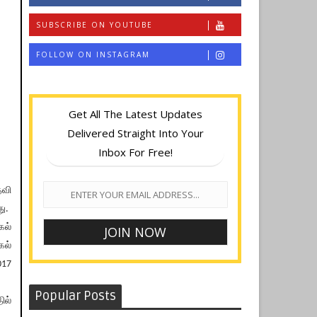
SUBSCRIBE ON YOUTUBE
FOLLOW ON INSTAGRAM
Get All The Latest Updates
Delivered Straight Into Your
Inbox For Free!
தவி
ு.
கல்
கல்
017
Popular Posts
ில்