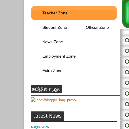
Teacher Zone
Student Zone
Official Zone
⭕ 
News Zone
⭕
Employment Zone
⭕
Extra Zone
⭕
⭕
தமிழில் எழுத
⭕
⭕
⭕
Latest News
⭕
Aug 06 2026