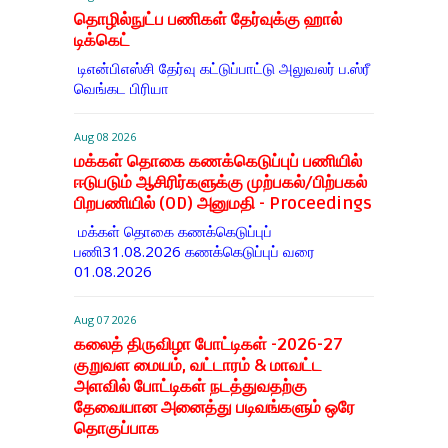
தொழில்நுட்ப பணிகள் தேர்வுக்கு ஹால் ​
டிக்கெட்
டிஎன்​பிஎஸ்சி தேர்வு கட்​டுப்​பாட்டு அலு​வலர் ப.ஸ்ரீ
வெங்கட பிரியா
Aug 08 2026
மக்கள் தொகை கணக்கெடுப்புப் பணியில்
ஈடுபடும் ஆசிரிர்களுக்கு முற்பகல்/பிற்பகல்
பிறபணியில் (OD) அனுமதி - Proceedings
மக்கள் தொகை கணக்கெடுப்புப்
பணி31.08.2026 கணக்கெடுப்புப் வரை
01.08.2026
Aug 07 2026
கலைத் திருவிழா போட்டிகள் -2026-27
குறுவள மையம், வட்டாரம் & மாவட்ட
அளவில் போட்டிகள் நடத்துவதற்கு
தேவையான அனைத்து படிவங்களும் ஒரே
தொகுப்பாக