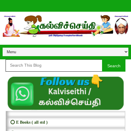
Search
⭕ E Books ( all std )