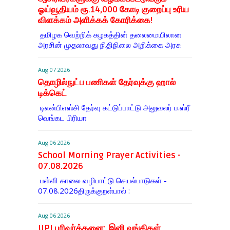
ஓய்வூதியம் ரூ.14,000 கோடி குறைப்பு உரிய
விளக்கம் அளிக்கக் கோரிக்கை!
தமிழக வெற்றிக் கழகத்தின் தலைமையிலான
அரசின் முதலாவது நிதிநிலை அறிக்கை அரசு
Aug 07 2026
தொழில்நுட்ப பணிகள் தேர்வுக்கு ஹால் ​
டிக்கெட்
டிஎன்​பிஎஸ்சி தேர்வு கட்​டுப்​பாட்டு அலு​வலர் ப.ஸ்ரீ
வெங்கட பிரியா
Aug 06 2026
School Morning Prayer Activities -
07.08.2026
பள்ளி காலை வழிபாட்டு செயல்பாடுகள் -
07.08.2026திருக்குறள்பால் :
Aug 06 2026
UPI பரிவர்த்தனை: இனி வங்கிகள்