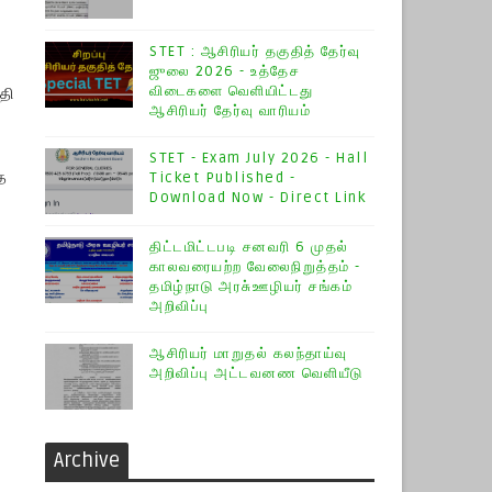
STET : ஆசிரியர் தகுதித் தேர்வு
ஜுலை 2026 - உத்தேச
தி
விடைகளை வெளியிட்டது
ஆசிரியர் தேர்வு வாரியம்
STET - Exam July 2026 - Hall
த
Ticket Published -
Download Now - Direct Link
திட்டமிட்டபடி சனவரி 6 முதல்
காலவரையற்ற வேலைநிறுத்தம் -
தமிழ்நாடு அரசு்ஊழியர் சங்கம்
அறிவிப்பு
ஆசிரியர் மாறுதல் கலந்தாய்வு
அறிவிப்பு அட்டவனண வெளியீடு
Archive