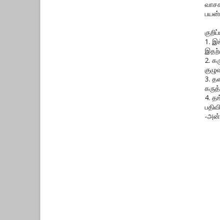
வாசக
பயன்
குறிப்ப
1. இ
இதற்
2. க
குழுவ
3. த
கருத்
4. த
பதிவ
-அன்