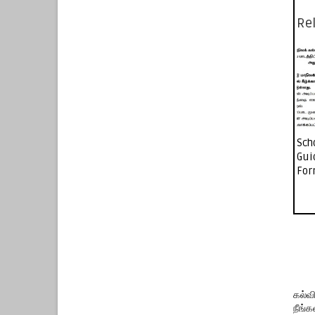
Rel
Sch
Gui
For
கல்வ
நீங்