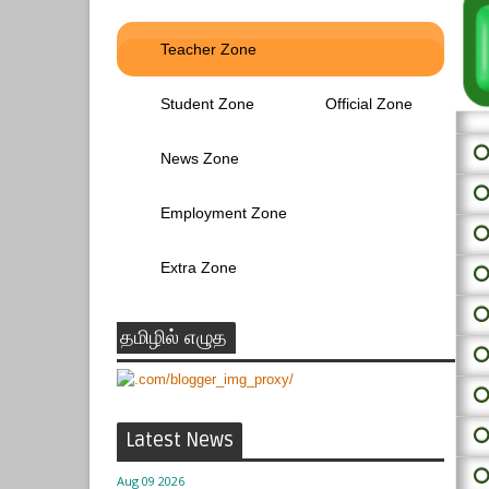
Teacher Zone
Student Zone
Official Zone
⭕ 
News Zone
⭕
Employment Zone
⭕
Extra Zone
⭕
⭕
தமிழில் எழுத
⭕
⭕
⭕
Latest News
⭕
Aug 09 2026