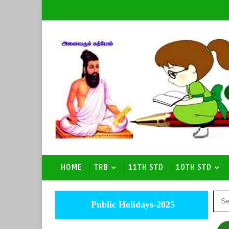
HOME
TRB
11TH STD
10TH STD
Public Holidays-2025