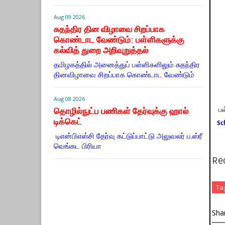
Aug 09 2026
சுதந்திர தின விழாவை சிறப்பாக
கொண்டாட வேண்டும்: பள்ளிகளுக்கு
கல்வித் துறை அறிவுறுத்தல்
தமிழகத்தில் அனைத்துப் பள்ளிகளிலும் சுதந்திர
தினவிழாவை சிறப்பாக கொண்டாட வேண்டும்
Aug 08 2026
தொழில்நுட்ப பணிகள் தேர்வுக்கு ஹால் ​
பள
டிக்கெட்
Sc
டிஎன்​பிஎஸ்சி தேர்வு கட்​டுப்​பாட்டு அலு​வலர் ப.ஸ்ரீ
வெங்கட பிரியா
Re
Ta
Sha