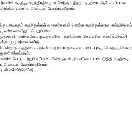
ர்களின் கருத்து சுதந்திரத்தை வரவேற்கும் இந்தப்பகுதியை ஆரோக்கியமாக
படுத்திக் கொள்ள அன்புடன் வேண்டுகிறோம்.
ு:
ங்கு பதிவாகும் கருத்துக்கள் வாசகர்களின் சொந்த கருத்துக்களே. கல்விச்செய்
கு எவ்வகையிலும் பொறுப்பல்ல.
ருத்தை நிராகரிக்கவோ, குறைக்கவோ, தணிக்கை செய்யவோ கல்விச்செய்தி
ுக்கு முழு உரிமை உண்டு.
னிமனித தாக்குதல்கள், நாகரிகமற்ற வார்த்தைகள், படைப்புக்கு பொருத்தமில்லா
துகள் நீக்கப்படும்.
ங்களின் பெயர் மற்றும் சரியான மின்னஞ்சல் முகவரியை பயன்படுத்தி கருத்தை
ிட அன்புடன் வேண்டுகிறோம்.
புடன் கல்விச்செய்தி