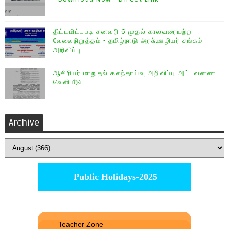
திட்டமிட்டபடி சனவரி 6 முதல் காலவரையற்ற
வேலைநிறுத்தம் - தமிழ்நாடு அரசு்ஊழியர் சங்கம்
அறிவிப்பு
ஆசிரியர் மாறுதல் கலந்தாய்வு அறிவிப்பு அட்டவனண
வெளியீடு
Archive
Public Holidays-2025
Teacher Zone