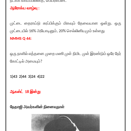
நடக்க வாய்ப்பில்லாத, பெயரளபடை
ஆரோக்ய வாழ்வு :
முட்டை தைராய்டு சுரப்பிக்கும் மிகவும் தேவையான ஒன்று. ஒரு
முட்டையில் 16% அயோடினும், 20% செல்லினியமும் உள்ளது
NMMS Q 44:
ஒரு நாளில் எத்தனை முறை மணி முள் நிமிட முள் இரண்டும் ஒரே நேர்
கோட்டில் அமையும்?
1)43 2)44 3)24 4)22
ஆகஸ்ட் 18 இன்று
நேதாஜி அவர்களின் நினைவுநாள்