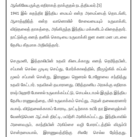
ஆங்கிலேயருக்கு எதிராகத் தாக்குதல் நடத்தியவர்.[5]
1941 இல் சுதந்திர இந்திய மையம் என்ற அமைப்பைத் தொடங்கி,
ஆசாத்ஹிந்த் என்ற வானொலிச் சேவையையும் உருவாக்கி,
விடுதலைத் தாகத்தை, அங்கிருந்த இந்திய மக்களிடம் விதைத்தார்.
நாட்டுக்கு எனத் தனிக் கொடியை உருவாக்கி ஜன கண மன பாடலை
தேசிய கீதமாக அறிவித்தார்.
செருமனி, இத்தாலியின் உதவி கிடைக்காது எனத் தெரிந்தபின்,
சப்பான் செல்ல முடிவு செய்து, போர்க்காலத்தில், நீர்மூழ்கிக் கப்பல்
மூலம் சப்பான் சென்று, இராணுவ ஜெனரல் டோஜோவை சந்தித்து
உதவி கேட்டார். உதவிகள் தயாரானது. பிரித்தானிய அரசுக்கு எதிராக
ராஷ் பிஹாரி போஸால் உருவாக்கப்பட்டு, செயல்படாமல் இருந்த இந்திய
தேசிய ராணுவத்தை, மீள் உருவாக்கம் செய்து, அதன் தலைவரானார்
சுபாஷ். விடுதலைக்காகப் போராடி, நாட்டிற்காக உயிர் தர இளைஞர்கள்
வேண்டுமென ஆட்கள் திரட்டி, பயிற்சி அளிக்கப்பட்டது. இந்தியாவில்
அனைவரும், காந்தியின் அகிம்சை வழி போராட்டத்தில் விரும்பி
சென்றமையால், இராணுவத்திற்கு சிலரே செல்ல நேர்ந்தது.