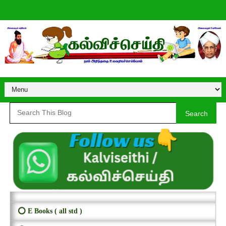
Search
⭕ E Books ( all std )