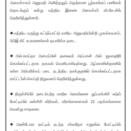
அமைச்சகம் அனுமதி அளித்ததும் அதற்கான பூர்வாங்கப் பணிகள்
தொடங்கும் என்று மத்திய இணை அமைச்சர் வி.கே.சிங்
தெரிவித்துள்ளார்.
◆மத்திய மருந்து கட்டுப்பாட்டு வாரிய அனுமதியின்றி முகக்கவசம்,
பிபிஇ கிட் உபகரணங்கள் தயாரிக்க தடை.
◆அல்-காய்தா அமைப்பின் தலைவர் அய்மான் அல்- ஜவாஹிரி
கொல்லப்பட்டதாக தகவல் வெளியாகியுள்ளது. ஆப்கானிஸ்தானில்
உள்ள அமெரிக்கப் படை நடத்திய தாக்குதலில் கொல்லப்பட்டதாக
ராய்ட்டர்ஸ் செய்தி நிறுவனம் தெரிவித்துள்ளது.
◆திருச்சியில் நடைபெற்ற மாநில அளவிலான துப்பாக்கிச் சுடும்
போட்டியில் என்சிசி வீரர்கள், வீராங்கனைகள் 22 பதக்கங்களை
வென்று சாதனை.
◆அண்டோரா நாட்டில் நடந்த சர்வதேச சதுரங்க போட்டியில்