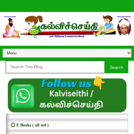
Search
⭕ E Books ( all std )