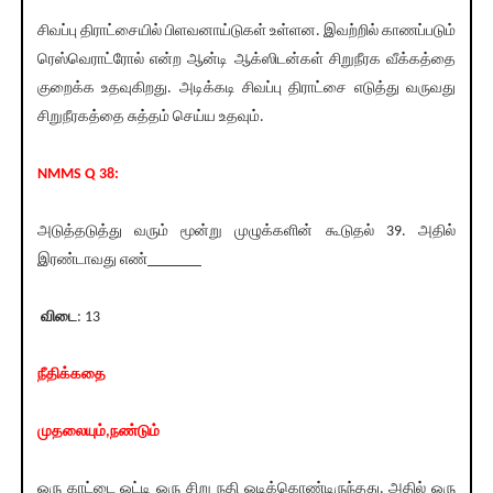
சிவப்பு திராட்சையில் பிளவனாய்டுகள் உள்ளன. இவற்றில் காணப்படும்
ரெஸ்வெராட்ரோல் என்ற ஆன்டி ஆக்ஸிடன்கள் சிறுநீரக வீக்கத்தை
குறைக்க உதவுகிறது. அடிக்கடி சிவப்பு திராட்சை எடுத்து வருவது
சிறுநீரகத்தை சுத்தம் செய்ய உதவும்.
NMMS Q 38:
அடுத்தடுத்து வரும் மூன்று முழுக்களின் கூடுதல் 39. அதில்
இரண்டாவது எண்_______
விடை
: 13
நீதிக்கதை
முதலையும்,நண்டும்
ஒரு காட்டை ஒட்டி ஒரு சிறு நதி ஓடிக்கொண்டிருந்தது. அதில் ஒரு