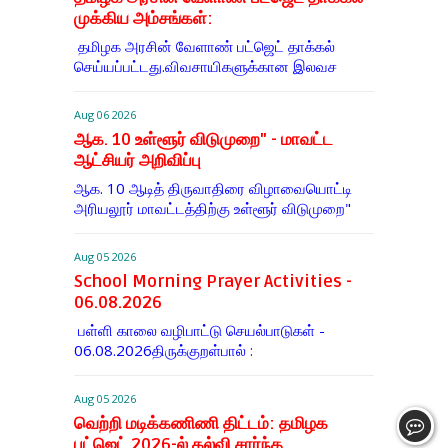
முக்கிய அம்சங்கள்:
தமிழக அரசின் வேளாண் பட்ஜெட் தாக்கல்
செய்யப்பட்டது.விவசாயிகளுக்கான இலவச
Aug 06 2026
ஆக. 10 உள்ளூர் விடுமுறை" - மாவட்ட
ஆட்சியர் அறிவிப்பு
ஆக. 10 ஆடித் திருவாதிரை விழாவையொட்டி
அரியலூர் மாவட்டத்திற்கு உள்ளூர் விடுமுறை"
Aug 05 2026
School Morning Prayer Activities -
06.08.2026
பள்ளி காலை வழிபாட்டு செயல்பாடுகள் -
06.08.2026திருக்குறள்பால் :
Aug 05 2026
வெற்றி மடிக்கணிணி திட்டம்: தமிழக
பட்ஜெட் 2026-ல் கல்வி சார்ந்த