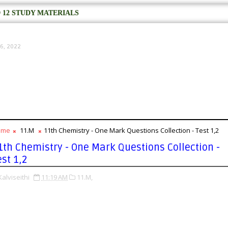
 12 STUDY MATERIALS
6, 2022
ome
11.M
11th Chemistry - One Mark Questions Collection - Test 1,2
1th Chemistry - One Mark Questions Collection -
est 1,2
Kalviseithi
11:19 AM
11.M,