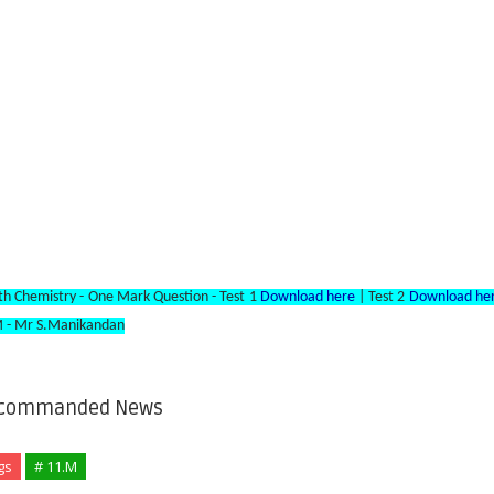
th Chemistry - One Mark Question - Test 1
Download here
| Test 2
Download he
 - Mr S.Manikandan
commanded News
gs
# 11.M