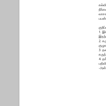
கல்வ
நீங்
வாசக
பயன்
குறிப்ப
1. இ
இதற்
2. க
குழுவ
3. த
கருத்
4. த
பதிவ
-அன்