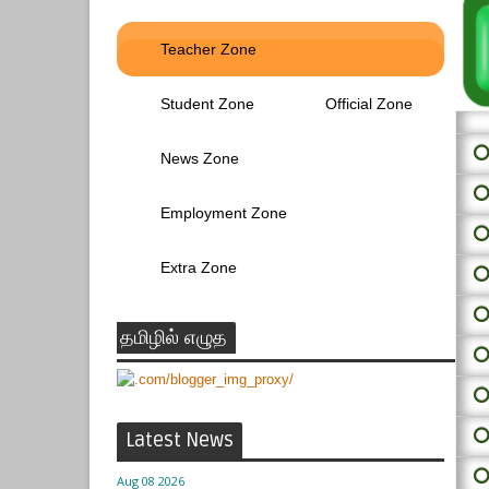
Teacher Zone
Student Zone
Official Zone
⭕ 
News Zone
⭕
Employment Zone
⭕
Extra Zone
⭕
⭕
தமிழில் எழுத
⭕
⭕
⭕
Latest News
⭕
Aug 08 2026