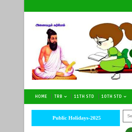
HOME
TRB
11TH STD
10TH STD
Public Holidays-2025