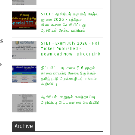
STET : ஆசிரியர் தகுதித் தேர்வு
ஜுலை 2026 - உத்தேச
விடைகளை வெளியிட்டது
ஆசிரியர் தேர்வு வாரியம்
தி
STET - Exam July 2026 - Hall
Ticket Published -
Download Now - Direct Link
த
திட்டமிட்டபடி சனவரி 6 முதல்
காலவரையற்ற வேலைநிறுத்தம் -
தமிழ்நாடு அரசு்ஊழியர் சங்கம்
அறிவிப்பு
ஆசிரியர் மாறுதல் கலந்தாய்வு
அறிவிப்பு அட்டவனண வெளியீடு
Archive