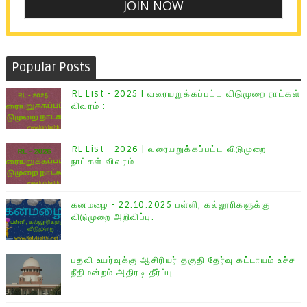
Popular Posts
RL List - 2025 | வரையறுக்கப்பட்ட விடுமுறை நாட்கள்
விவரம் :
RL List - 2026 | வரையறுக்கப்பட்ட விடுமுறை
நாட்கள் விவரம் :
கனமழை - 22.10.2025 பள்ளி, கல்லூரிகளுக்கு
விடுமுறை அறிவிப்பு.
பதவி உயர்வுக்கு ஆசிரியர் தகுதி தேர்வு கட்டாயம் உச்ச
நீதிமன்றம் அதிரடி தீர்ப்பு.