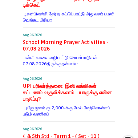
டிக்கெட்
டிஎன்​பிஎஸ்சி தேர்வு கட்​டுப்​பாட்டு அலு​வலர் ப.ஸ்ரீ
வெங்கட பிரியா
Aug 06 2026
School Morning Prayer Activities -
07.08.2026
பள்ளி காலை வழிபாட்டு செயல்பாடுகள் -
07.08.2026திருக்குறள்பால் :
Aug 06 2026
UPI பரிவர்த்தனை: இனி வங்கிகள்
கட்டணம் வசூலிக்கலாம்... யாருக்கு என்ன
பாதிப்பு?
யுபிஐ மூலம் ரூ.2,000-க்கு மேல் மேற்​கொள்​ளப்​
படும் வணி​கப்
Aug 06 2026
4 & 5th Std - Term 1 - ( Set - 10 )