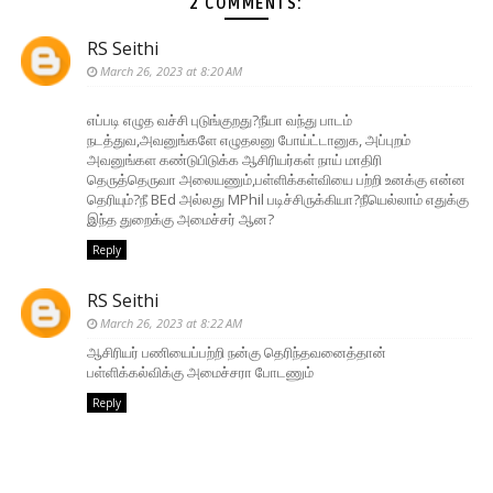
2 COMMENTS:
RS Seithi
March 26, 2023 at 8:20 AM
எப்படி எழுத வச்சி புடுங்குறது?நீயா வந்து பாடம்
நடத்துவ,அவனுங்களே எழுதலனு போய்ட்டானுக, அப்புறம்
அவனுங்கள கண்டுபிடுக்க ஆசிரியர்கள் நாய் மாதிரி
தெருத்தெருவா அலையணும்,பள்ளிக்கள்வியை பற்றி உனக்கு என்ன
தெரியும்?நீ BEd அல்லது MPhil படிச்சிருக்கியா?நீயெல்லாம் எதுக்கு
இந்த துறைக்கு அமைச்சர் ஆன?
Reply
RS Seithi
March 26, 2023 at 8:22 AM
ஆசிரியர் பணியைப்பற்றி நன்கு தெரிந்தவனைத்தான்
பள்ளிக்கல்விக்கு அமைச்சரா போடணும்
Reply