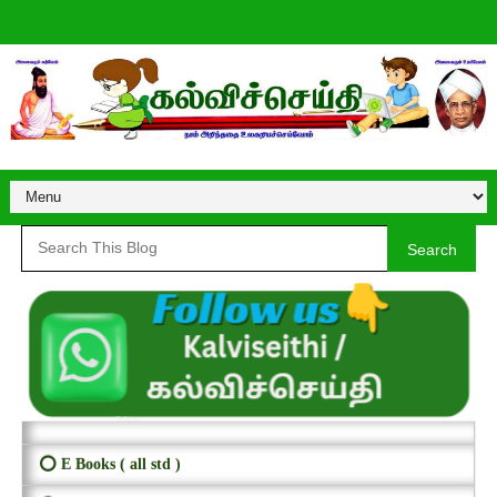
Search
⭕ E Books ( all std )