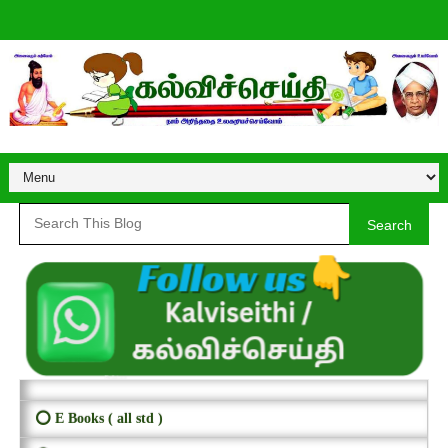
Search
⭕ E Books ( all std )