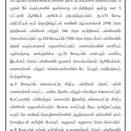
10 ஆயிரம் காலிப்பணியிடங்களை நிரப்ப நடவடிக்கை எடுக்கப்படும். 6
முதல் 8ம் வகுப்புகளில் ஒவ்வொரு பாடத்திற்கும் ஒன்று என 5
பட்டதாரி ஆசிரியர் பணியிடம் ஏற்படுத்தப்படும். ரூ.175 கோடி
மதிப்பீட்டில் உயர் தொழில்நுட்பக் கணினி ஆய்வகங்கள் 2996 அரசு
நடுநிலைப் பள்ளிகள் மற்றும் 540 அரசு உயர்நிலைப் பள்ளிகளில்
அமைக்கப்படும். ரூ.150 கோடியில் 7500 அரசு தொடக்கப் பள்ளிகளில்
திறன் வகுப்பறைகள் உருவாக்கப்படும். மாணவர்களின் வாசிப்புப்
பழக்கத்தை ஊக்குவிக்க ரூ.10 கோடியில் மாபெரும் வாசிப்பு
இயக்கம் அரசுப் பள்ளிகளில் நூலகச் செயல்பாடுகள் ஆசிரியர்கள்,
மாணவர்கள் மற்றும் கல்வியாளர்களிடையே பெரும் வரவேற்பைப்
பெற்றுள்ளது.
ரூ.9 கோடியில் விளையாட்டு சிறப்பு பள்ளிகள் அரசுப் பள்ளி
மாணவர்கள் மாவட்ட, மாநில, தேசிய மற்றும் சர்வதேச விளையாட்டுப்
போட்டிகளில் பங்கேற்கும் வகையில் இரண்டு விளையாட்டு சிறப்பு
பள்ளிகள் உருவாக்கப்படும். வேலை வாய்ப்புத் தேடி தமிழ்நாட்டிற்கு
வரும் பிற மாநிலத் தொழிலாளர்களின் குழந்தைகள் தங்களின் தாய்
மொழியுடன் தமிழில் பேசவும், எழுதவும் ஏதுவாக தொடங்கப்படும்.
ரூ.8 கோடியில் கற்றல் கற்பித்தல் உபகரணங்கள் அரசுப் பள்ளிகளில்