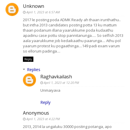
Unknown
April 1, 2023 at 6:57 AM
2017 le posting poda ADMK Ready ah thaan irunthathu..
but intha 2013 candidates posting potta 13 ku mattum
thaan podanum illana yaarukkume poda kudaathu
apadinu case pottu stop pannitanunga..... So selfish 2013
aala yaarukkume job kedaikaathu paarunga.... Athu pol
yaarum protest ku pogaathinga....149 padi exam varum
so ellorum padinga....
Reply
Replies
Raghavkailash
April 1, 2023 at 12:20 PM
Unmaiyava
Reply
Anonymous
April 1, 2023 at 4:22 PM
2013, 2014 la ungaluku 30000 posting potanga, apo