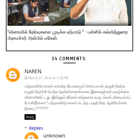
"விரைவில் தேர்வுகளை முடிக்க ஏற்பாடு " - பள்ளிக் கல்வித்துறை
அமைச்சர் அன்பில் மகேஸ்
14 COMMENTS:
NAREN
March 31, 2023 at 5:38 PM
பத்தாண்டு காலம் எவ்வித நியமனமும் செய்யாமல் தகுதி தேர்வு
எழுதி தேர்ச்சி பெற்ற ஆயிரக்கணக்கான இளைஞர்கள் வாழ்க்கை
வீணாகிவிட்டது. இன்னும் நீங்கள் எத்தனை வருடங்கள் வீணடிக்கப்
போகிறீர்களா? பத்தாண்டு காலம் கடந்த பகுதி நேர ஆசிரியர்கள்
நிலை¿???????
Reply
Replies
unknown