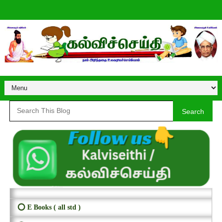
Search
⭕ E Books ( all std )