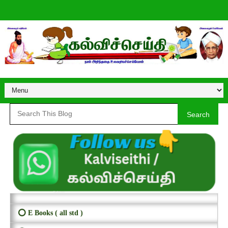
Search
⭕ E Books ( all std )