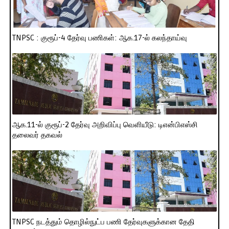
TNPSC : குரூப்-4 தேர்வு பணிகள்: ஆக.17-ல் கலந்தாய்வு
ஆக.11-ல் குரூப்-2 தேர்வு அறிவிப்பு வெளியீடு: டிஎன்பிஎஸ்சி
தலைவர் தகவல்
TNPSC நடத்தும் தொழில்நுட்ப பணி தேர்வுகளுக்கான தேதி