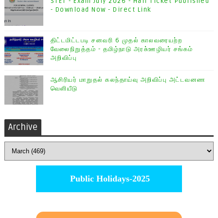
STET - Exam July 2026 - Hall Ticket Published
- Download Now - Direct Link
திட்டமிட்டபடி சனவரி 6 முதல் காலவரையற்ற
வேலைநிறுத்தம் - தமிழ்நாடு அரசு்ஊழியர் சங்கம்
அறிவிப்பு
ஆசிரியர் மாறுதல் கலந்தாய்வு அறிவிப்பு அட்டவனண
வெளியீடு
Archive
Public Holidays-2025