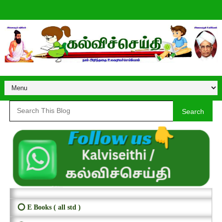
Search
⭕ E Books ( all std )