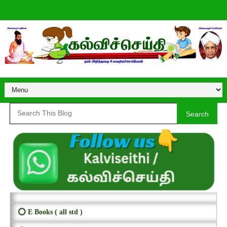
Search
⭕ E Books ( all std )