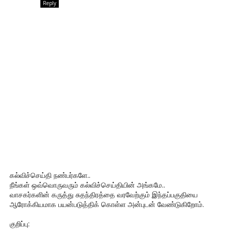
Reply
கல்விச்செய்தி நண்பர்களே..
நீங்கள் ஒவ்வொருவரும் கல்விச்செய்தியின் அங்கமே..
வாசகர்களின் கருத்து சுதந்திரத்தை வரவேற்கும் இந்தப்பகுதியை
ஆரோக்கியமாக பயன்படுத்திக் கொள்ள அன்புடன் வேண்டுகிறோம்.
குறிப்பு: