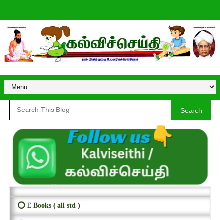
Search
⭕ E Books ( all std )