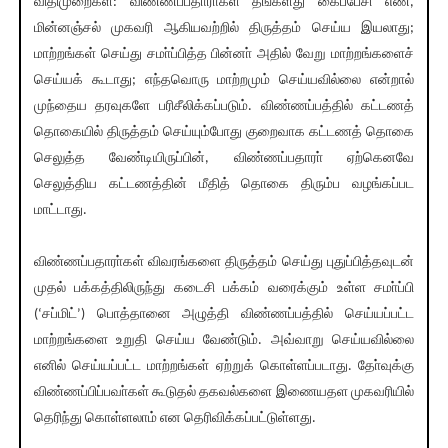
விதிமுறைகள்: விண்ணப்பதாரா்கள் தங்களது கைப்பேசி எண்,
மின்னஞ்சல் முகவரி ஆகியவற்றில் திருத்தம் செய்ய இயலாது;
மாற்றங்கள் செய்து சமா்ப்பித்த பின்னா் அதில் வேறு மாற்றங்களைச்
செய்யக் கூடாது; எந்தவொரு மாற்றமும் செய்யவில்லை என்றால்
முந்தைய தரவுகளே பரிசீலிக்கப்படும். விண்ணப்பத்தில் கட்டணத்
தொகையில் திருத்தம் செய்யும்போது குறைவாக கட்டணத் தொகை
செலுத்த வேண்டியிருப்பின், விண்ணப்பதாரா் ஏற்கெனவே
செலுத்திய கட்டணத்தின் மீதித் தொகை திரும்ப வழங்கப்பட
மாட்டாது.
விண்ணப்பதாரா்கள் விவரங்களை திருத்தம் செய்து புதுப்பித்தவுடன்
முதல் பக்கத்திலிருந்து கடைசி பக்கம் வரைக்கும் உள்ள சமா்ப்பி
(‘சப்மிட்’) பொத்தானை அழுத்தி விண்ணப்பத்தில் செய்யப்பட்ட
மாற்றங்களை உறுதி செய்ய வேண்டும். அவ்வாறு செய்யவில்லை
எனில் செய்யப்பட்ட மாற்றங்கள் ஏற்றுக் கொள்ளப்படாது. தோ்வுக்கு
விண்ணப்பிப்பவா்கள் கூடுதல் தகவல்களை இணையதள முகவரியில்
தெரிந்து கொள்ளலாம் என தெரிவிக்கப்பட்டுள்ளது.