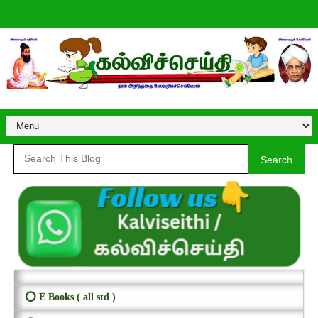
Search
⭕ E Books ( all std )