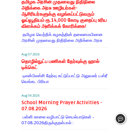
தமிழக அரசின் முதலாவது நிதிநிலை
அறிக்கை அரசு ஊழியர்கள்-
ஆசிரியர்களுக்கு வழங்கப்பட்டுவரும்
ஓய்வூதியம் ரூ.14,000 கோடி குறைப்பு உரிய
விளக்கம் அளிக்கக் கோரிக்கை!
தமிழக வெற்றிக் கழகத்தின் தலைமையிலான
அரசின் முதலாவது நிதிநிலை அறிக்கை அரசு
Aug 07 2026
தொழில்நுட்ப பணிகள் தேர்வுக்கு ஹால் ​
டிக்கெட்
டிஎன்​பிஎஸ்சி தேர்வு கட்​டுப்​பாட்டு அலு​வலர் ப.ஸ்ரீ
வெங்கட பிரியா
Aug 06 2026
School Morning Prayer Activities -
07.08.2026
பள்ளி காலை வழிபாட்டு செயல்பாடுகள் -
07.08.2026திருக்குறள்பால் :