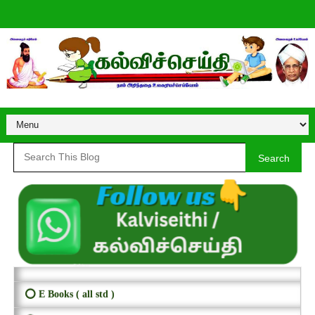
Search
⭕ E Books ( all std )