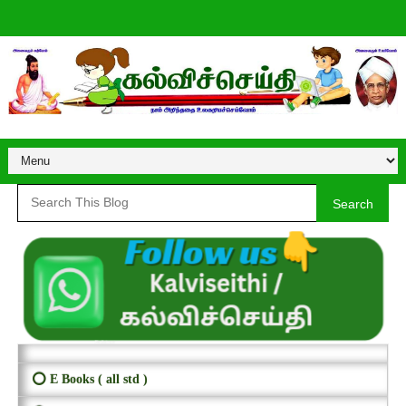
Search
⭕ E Books ( all std )