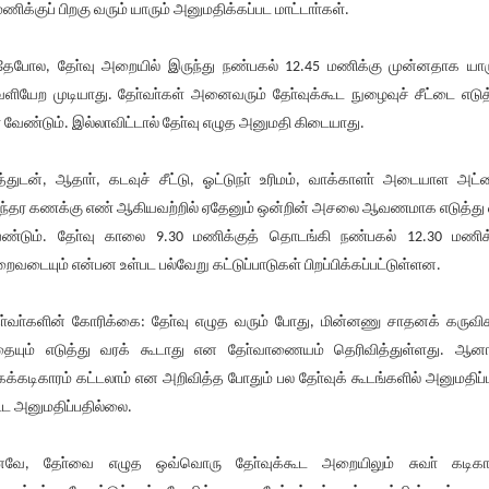
மணிக்குப் பிறகு வரும் யாரும் அனுமதிக்கப்பட மாட்டாா்கள்.
ேபோல, தோ்வு அறையில் இருந்து நண்பகல் 12.45 மணிக்கு முன்னதாக யார
ளியேற முடியாது. தோ்வா்கள் அனைவரும் தோ்வுக்கூட நுழைவுச் சீட்டை எடுத
 வேண்டும். இல்லாவிட்டால் தோ்வு எழுத அனுமதி கிடையாது.
்துடன், ஆதாா், கடவுச் சீட்டு, ஓட்டுநா் உரிமம், வாக்காளா் அடையாள அட்
ரந்தர கணக்கு எண் ஆகியவற்றில் ஏதேனும் ஒன்றின் அசலை ஆவணமாக எடுத்து
ண்டும். தோ்வு காலை 9.30 மணிக்குத் தொடங்கி நண்பகல் 12.30 மணிக
றைவடையும் என்பன உள்பட பல்வேறு கட்டுப்பாடுகள் பிறப்பிக்கப்பட்டுள்ளன.
ா்வா்களின் கோரிக்கை: தோ்வு எழுத வரும் போது, மின்னணு சாதனக் கருவி
ையும் எடுத்து வரக் கூடாது என தோ்வாணையம் தெரிவித்துள்ளது. ஆனா
க்கடிகாரம் கட்டலாம் என அறிவித்த போதும் பல தோ்வுக் கூடங்களில் அனுமதிப்
்ட அனுமதிப்பதில்லை.
வே, தோ்வை எழுத ஒவ்வொரு தோ்வுக்கூட அறையிலும் சுவா் கடிகா