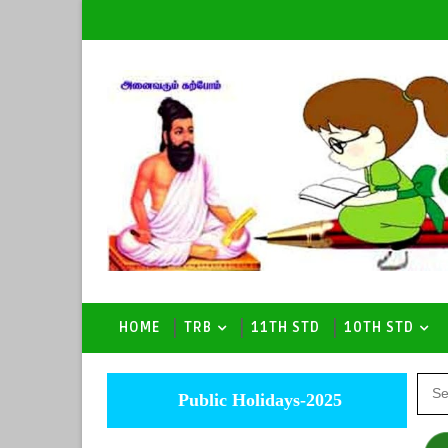
HOME
TRB
11TH STD
10TH STD
Public Holidays-2025