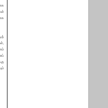
யாக
கள்
யாக
ித்
ள்,
ம்
ுப்
்கு
ும்