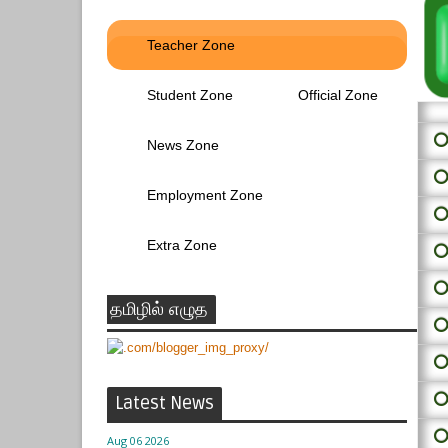
Teacher Zone
Student Zone
Official Zone
⭕ 
News Zone
⭕
Employment Zone
⭕
Extra Zone
⭕
⭕
தமிழில் எழுத
⭕
⭕
⭕
Latest News
⭕
Aug 06 2026