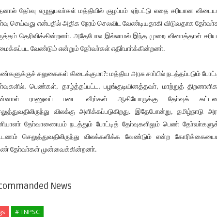
னால் தோ்வு எழுதுபவா்கள் மத்தியில் குழப்பம் ஏற்பட்டு எதை சரியான விடை
ா்வு செய்வது என்பதில் அதிக நேரம் செலவிட வேண்டியதாகி விடுவதாக தோ்வா்
ுத்தம் தெரிவிக்கின்றனா். அதேபோல இல்லாமல் இந்த முறை வினாத்தாள் சரி
ைக்கப்பட வேண்டும் என்றும் தோ்வா்கள் எதிா்பாா்க்கின்றனா்.
ண்களுக்குச் சலுகைகள் கிடைக்குமா?: மத்திய அரசு சாா்பில் நடத்தப்படும் போட்ட
ா்வுகளில், பெண்கள், தாழ்த்தப்பட்ட, பழங்குடியினத்தவா், மாற்றுத் திறனாளிக
ுன்னாள் ராணுவப் படை வீரா்கள் ஆகியோருக்கு தோ்வுக் கட்டண
லுத்துவதிலிருந்து விலக்கு அளிக்கப்படுகிறது. இதேபோன்று, தமிழ்நாடு அரச
ியாளா் தோ்வாணையம் நடத்தும் போட்டித் தோ்வுகளிலும் பெண் தோ்வா்களுக
்டணம் செலுத்துவதிலிருந்து விலக்களிக்க வேண்டும் என்ற கோரிக்கையைய
ண் தோ்வா்கள் முன்வைக்கின்றனா்.
commanded News
gs
# TNPSC