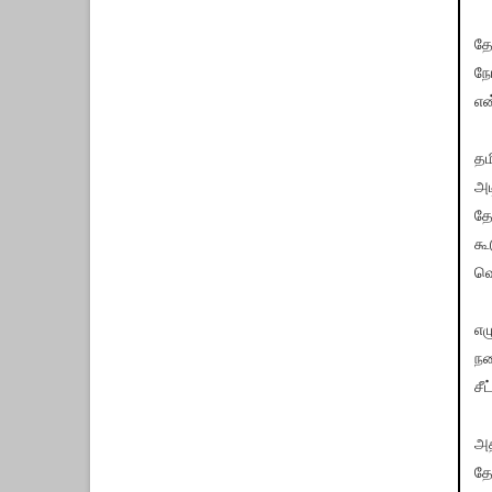
தே
நே
என
தம
அட
தே
கூ
வெ
எழ
நட
சீ
அத
தே