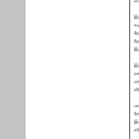
பொ
இத
கட
தே
நே
இர
இத
நட
மா
உர
பல
கே
இர
சர