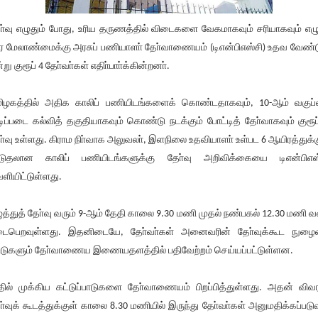
ா்வு எழுதும் போது, உரிய தருணத்தில் விடைகளை வேகமாகவும் சரியாகவும் எழ
ர மேலாண்மைக்கு அரசுப் பணியாளா் தோ்வாணையம் (டிஎன்பிஎஸ்சி) உதவ வேண்ட
்று குரூப் 4 தோ்வா்கள் எதிா்பாா்க்கின்றனா்.
ிழகத்தில் அதிக காலிப் பணியிடங்களைக் கொண்டதாகவும், 10-ஆம் வகுப
ிப்படை கல்வித் தகுதியாகவும் கொண்டு நடக்கும் போட்டித் தோ்வாகவும் குரூப
ா்வு உள்ளது. கிராம நிா்வாக அலுவலா், இளநிலை உதவியாளா் உள்பட 6 ஆயிரத்துக்க
டுதலான காலிப் பணியிடங்களுக்கு தோ்வு அறிவிக்கையை டிஎன்பிஎஸ
ளியிட்டுள்ளது.
ுத்துத் தோ்வு வரும் 9-ஆம் தேதி காலை 9.30 மணி முதல் நண்பகல் 12.30 மணி 
ைபெறவுள்ளது. இதனிடையே, தோ்வா்கள் அனைவரின் தோ்வுக்கூட நுழைவ
ட்டுகளும் தோ்வாணைய இணையதளத்தில் பதிவேற்றம் செய்யப்பட்டுள்ளன.
ில் முக்கிய கட்டுப்பாடுகளை தோ்வாணையம் பிறப்பித்துள்ளது. அதன் விவர
ா்வுக் கூடத்துக்குள் காலை 8.30 மணியில் இருந்து தோ்வா்கள் அனுமதிக்கப்படுவ