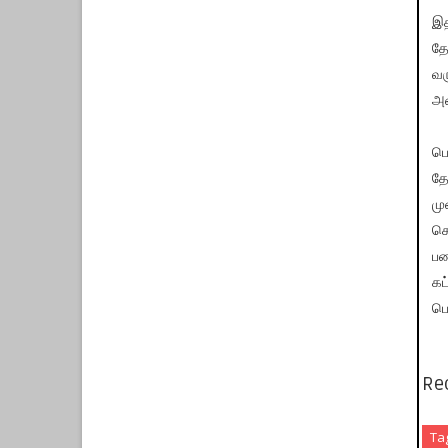
இத
தே
வர
அம
பெ
தே
ம
செ
பண
கட
பெ
Re
Ta