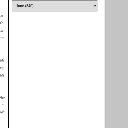
வா்
ம்.
ல்,
யாக
ேதி
்தை
்து
சில
யாக
கள்