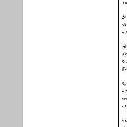
9 
இத
வெ
வர
இத
நி
வே
நி
தே
எத
கை
கட
என