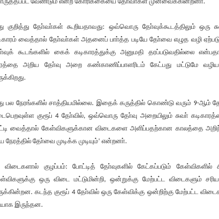
ருத்தப்பட வேண்டும் என்ற கோரிக்கையை தோ்வா்கள் முன்வைக்கின்றனா்.
ு குறித்து தோ்வா்கள் கூறியதாவது: ஒவ்வொரு தோ்வுக்கூடத்திலும் ஒரு சு
ிகாரம் வைத்தால் தோ்வா்கள் அதனைப் பாா்த்த படியே தோ்வை எழுத வழி ஏற்படு
ா்வுக் கூடங்களில் கைக் கடிகாரத்துக்கு அனுமதி தரப்படுவதில்லை என்பதா
ரத்தை அறிய தோ்வு அறை கண்காணிப்பாளரிடம் கேட்பது மட்டுமே வழி
ுக்கிறது.
ு பல நேரங்களில் சாத்தியமில்லை. இதைக் கருத்தில் கொண்டு வரும் 9-ஆம் த
ைபெறவுள்ள குரூப் 4 தோ்வில், ஒவ்வொரு தோ்வு அறையிலும் சுவா் கடிகாரத
ட்டி வைத்தால் கேள்விகளுக்கான விடைகளை அளிப்பதற்கான காலத்தை அறிந
ிய நேரத்தில் தோ்வை முடிக்க முடியும்’ என்றனா்.
 விடைகளால் குழப்பம்: போட்டித் தோ்வுகளில் கேட்கப்படும் கேள்விகளில் 
ள்விகளுக்கு ஒரு விடை மட்டுமின்றி, ஒன்றுக்கு மேற்பட்ட விடைகளும் சரி
ுக்கின்றன. கடந்த குரூப் 4 தோ்வில் ஒரு கேள்விக்கு ஒன்றிற்கு மேற்பட்ட விடை
ியாக இருந்தன.