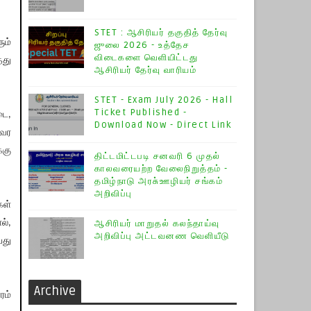
STET : ஆசிரியர் தகுதித் தேர்வு
ும்
ஜுலை 2026 - உத்தேச
விடைகளை வெளியிட்டது
்து
ஆசிரியர் தேர்வு வாரியம்
STET - Exam July 2026 - Hall
Ticket Published -
டை,
Download Now - Direct Link
 வர
்கு
திட்டமிட்டபடி சனவரி 6 முதல்
காலவரையற்ற வேலைநிறுத்தம் -
தமிழ்நாடு அரசு்ஊழியர் சங்கம்
அறிவிப்பு
கள்
ல்,
ஆசிரியர் மாறுதல் கலந்தாய்வு
அறிவிப்பு அட்டவனண வெளியீடு
பது
Archive
ரம்