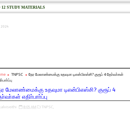
 12 STUDY MATERIALS
, 2024
ome
TNPSC
நேர மேலாண்மைக்கு உதவுமா டிஎன்பிஎஸ்சி? குரூப் 4 தோ்வா்கள்
ா்பாா்ப்பு
ேர மேலாண்மைக்கு உதவுமா டிஎன்பிஎஸ்சி? குரூப் 4
ா்வா்கள் எதிா்பாா்ப்பு
kalviseithi
8:05 AM
TNPSC,