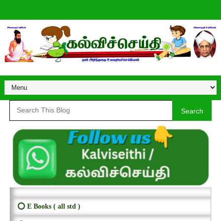
Search
⭕ E Books ( all std )