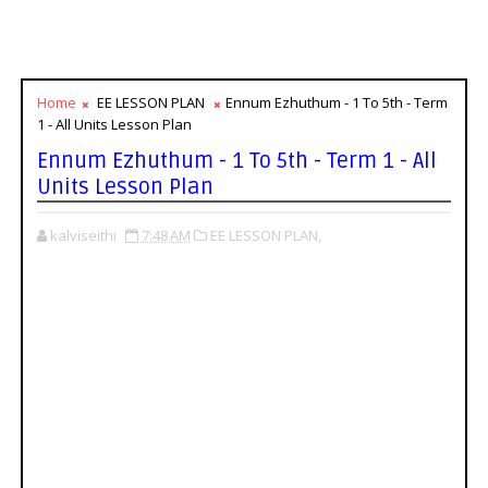
Home
EE LESSON PLAN
Ennum Ezhuthum - 1 To 5th - Term
1 - All Units Lesson Plan
Ennum Ezhuthum - 1 To 5th - Term 1 - All
Units Lesson Plan
kalviseithi
7:48 AM
EE LESSON PLAN,