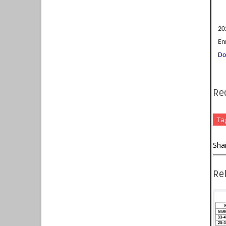
20
En
Do
Re
Ta
Sha
Rel