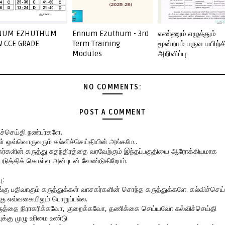
NUM EZHUTHUM
Ennum Ezuthum - 3rd
எண்ணும் எழுத்தும்
 CCE GRADE
Term Training
மூன்றாம் பருவ பயிற்ச
Modules
அறிவிப்பு.
NO COMMENTS:
POST A COMMENT
ிச்செய்தி நண்பர்களே..
கள் ஒவ்வொருவரும் கல்விச்செய்தியின் அங்கமே..
ர்களின் கருத்து சுதந்திரத்தை வரவேற்கும் இந்தப்பகுதியை ஆரோக்கியமாக
படுத்திக் கொள்ள அன்புடன் வேண்டுகிறோம்.
ு:
ங்கு பதிவாகும் கருத்துக்கள் வாசகர்களின் சொந்த கருத்துக்களே. கல்விச்செய்
கு எவ்வகையிலும் பொறுப்பல்ல.
ருத்தை நிராகரிக்கவோ, குறைக்கவோ, தணிக்கை செய்யவோ கல்விச்செய்தி
ுக்கு முழு உரிமை உண்டு.