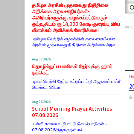
தமிழக அரசின் முதலாவது நிதிநிலை
⭕
அறிக்கை அரசு ஊழியர்கள்-
ஆசிரியர்களுக்கு வழங்கப்பட்டுவரும்
ஓய்வூதியம் ரூ.14,000 கோடி குறைப்பு உரிய
Jul 2
விளக்கம் அளிக்கக் கோரிக்கை!
தமிழக வெற்றிக் கழகத்தின் தலைமையிலான
அரசின் முதலாவது நிதிநிலை அறிக்கை அரசு
Aug 07 2026
தொழில்நுட்ப பணிகள் தேர்வுக்கு ஹால் ​
டிக்கெட்
H
டிஎன்​பிஎஸ்சி தேர்வு கட்​டுப்​பாட்டு அலு​வலர் ப.ஸ்ரீ
2
வெங்கட பிரியா
Aug 06 2026
School Morning Prayer Activities -
07.08.2026
பள்ளி காலை வழிபாட்டு செயல்பாடுகள் -
07.08.2026திருக்குறள்பால் :