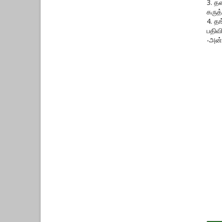
3. த
கருத்
4. த
பதிவ
-அன்