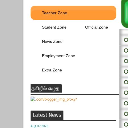
Teacher Zone
Student Zone
Official Zone
⭕ 
News Zone
⭕
Employment Zone
⭕
Extra Zone
⭕
⭕
தமிழில் எழுத
⭕
⭕
⭕
Latest News
⭕
Aug 07 2026