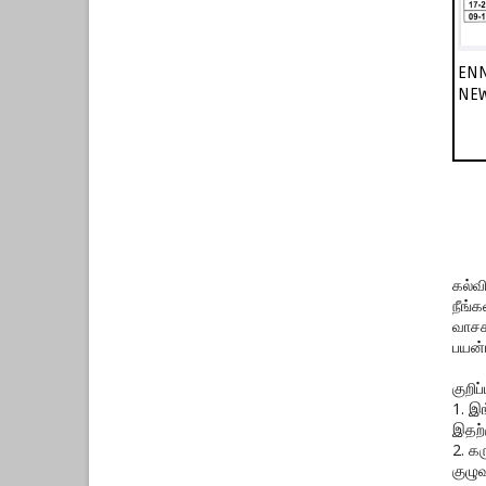
EN
NEW
கல்வ
நீங்
வாசக
பயன்
குறிப்ப
1. இ
இதற்
2. க
குழுவ