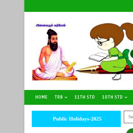
HOME
TRB
11TH STD
10TH STD
Public Holidays-2025