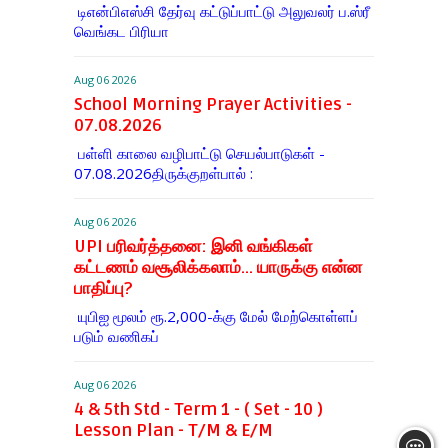
டிஎன்​பிஎஸ்சி தேர்வு கட்​டுப்​பாட்டு அலு​வலர் ப.ஸ்ரீ
வெங்கட பிரியா
Aug 06 2026
School Morning Prayer Activities -
07.08.2026
பள்ளி காலை வழிபாட்டு செயல்பாடுகள் -
07.08.2026திருக்குறள்பால் :
Aug 06 2026
UPI பரிவர்த்தனை: இனி வங்கிகள்
கட்டணம் வசூலிக்கலாம்... யாருக்கு என்ன
பாதிப்பு?
யுபிஐ மூலம் ரூ.2,000-க்கு மேல் மேற்​கொள்​ளப்​
படும் வணி​கப்
Aug 06 2026
4 & 5th Std - Term 1 - ( Set - 10 )
Lesson Plan - T/M & E/M