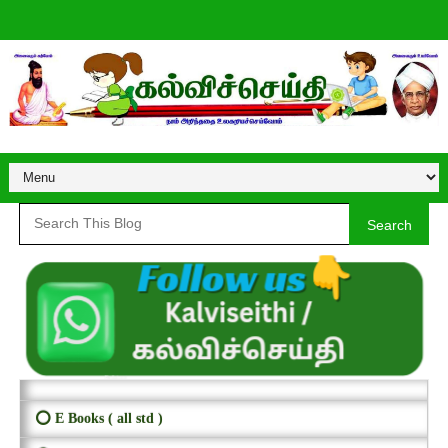
Search
⭕ E Books ( all std )