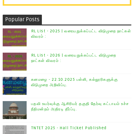
Popular Posts
RL List - 2025 | வரையறுக்கப்பட்ட விடுமுறை நாட்கள்
விவரம் :
RL List - 2026 | வரையறுக்கப்பட்ட விடுமுறை
நாட்கள் விவரம் :
கனமழை - 22.10.2025 பள்ளி, கல்லூரிகளுக்கு
விடுமுறை அறிவிப்பு.
பதவி உயர்வுக்கு ஆசிரியர் தகுதி தேர்வு கட்டாயம் உச்ச
நீதிமன்றம் அதிரடி தீர்ப்பு.
TNTET 2025 - Hall Ticket Published