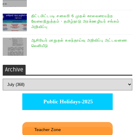
திட்டமிட்டபடி சனவரி 6 முதல் காலவரையற்ற
வேலைநிறுத்தம் - தமிழ்நாடு அரசு்ஊழியர் சங்கம்
அறிவிப்பு
ஆசிரியர் மாறுதல் கலந்தாய்வு அறிவிப்பு அட்டவனண
வெளியீடு
Archive
Public Holidays-2025
Teacher Zone