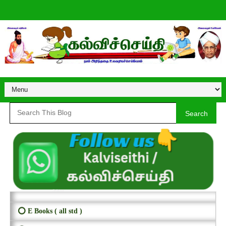
Search
⭕ E Books ( all std )