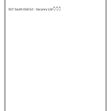
SGT South District - Vacancy List👇👇👇