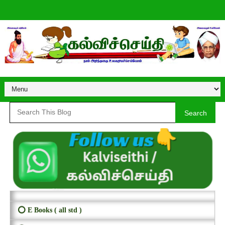
Search
⭕ E Books ( all std )