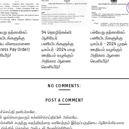
வேறு தற்காலிகப்
94 தொழிற்கல்வி
பல்வேறு தற்காலிகப்
யிடங்களுக்கு
ஆசிரியர்
பணியிடங்களுக்கு
ிய விரைவாணை
பணியிடங்களுக்கு
டிசம்பர் - 2024 முதல்
press Pay Order)
டிசம்பர் -2024 மாத
ஊதியம் வழங்கும்
ியீடு!
ஊதியம் வழங்கும்
அதிகார ஆணை
அதிகார ஆணை
வெளியீடு!
வெளியீடு!
NO COMMENTS:
POST A COMMENT
ிச்செய்தி நண்பர்களே..
கள் ஒவ்வொருவரும் கல்விச்செய்தியின் அங்கமே..
ர்களின் கருத்து சுதந்திரத்தை வரவேற்கும் இந்தப்பகுதியை ஆரோக்கியமாக
படுத்திக் கொள்ள அன்புடன் வேண்டுகிறோம்.