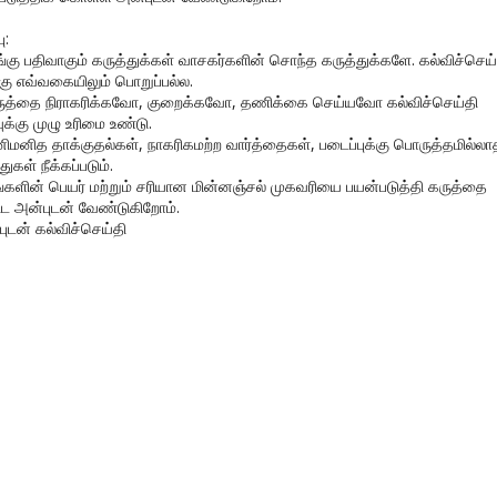
ு:
ங்கு பதிவாகும் கருத்துக்கள் வாசகர்களின் சொந்த கருத்துக்களே. கல்விச்செய்
கு எவ்வகையிலும் பொறுப்பல்ல.
ருத்தை நிராகரிக்கவோ, குறைக்கவோ, தணிக்கை செய்யவோ கல்விச்செய்தி
ுக்கு முழு உரிமை உண்டு.
னிமனித தாக்குதல்கள், நாகரிகமற்ற வார்த்தைகள், படைப்புக்கு பொருத்தமில்லா
துகள் நீக்கப்படும்.
ங்களின் பெயர் மற்றும் சரியான மின்னஞ்சல் முகவரியை பயன்படுத்தி கருத்தை
ிட அன்புடன் வேண்டுகிறோம்.
புடன் கல்விச்செய்தி