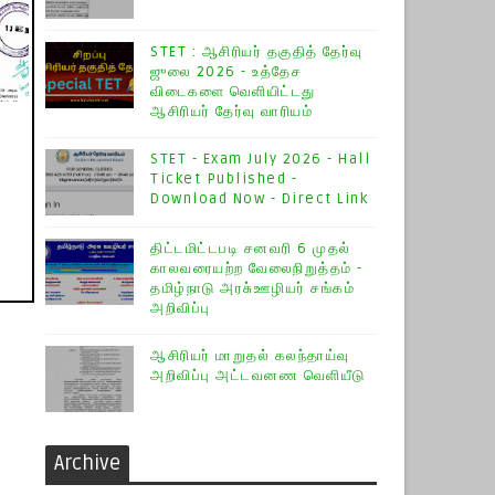
STET : ஆசிரியர் தகுதித் தேர்வு
ஜுலை 2026 - உத்தேச
விடைகளை வெளியிட்டது
ஆசிரியர் தேர்வு வாரியம்
STET - Exam July 2026 - Hall
Ticket Published -
Download Now - Direct Link
திட்டமிட்டபடி சனவரி 6 முதல்
காலவரையற்ற வேலைநிறுத்தம் -
தமிழ்நாடு அரசு்ஊழியர் சங்கம்
அறிவிப்பு
ஆசிரியர் மாறுதல் கலந்தாய்வு
அறிவிப்பு அட்டவனண வெளியீடு
Archive