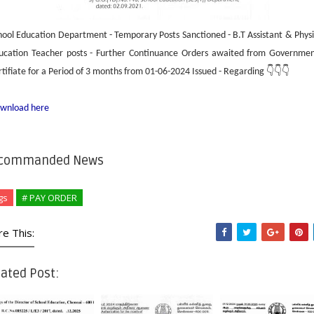
hool Education Department - Temporary Posts Sanctioned - B.T Assistant & Physi
ucation Teacher posts - Further Continuance Orders awaited from Governmen
rtifiate for a Period of 3 months from 01-06-2024 Issued - Regarding 👇👇👇
wnload here
commanded News
gs
# PAY ORDER
re This:
ated Post: