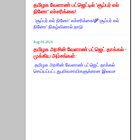
தமிழக வேளாண் பட்ஜெட்டில் 'சூப்பர் எல்
நினோ' எச்சரிக்கை!
'சூப்பர் எல் நினோ' எச்சரிக்கை!🌾‘சூப்பர் எல்
நினோ' நிகழ்வினால் நாடு
Aug 06 2026
தமிழக அரசின் வேளாண் பட்ஜெட் தாக்கல் -
முக்கிய அம்சங்கள்:
தமிழக அரசின் வேளாண் பட்ஜெட் தாக்கல்
செய்யப்பட்டது.விவசாயிகளுக்கான இலவச