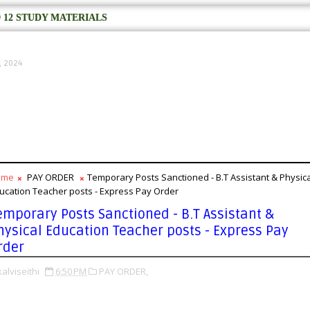
 12 STUDY MATERIALS
0, 2024
ome
PAY ORDER
Temporary Posts Sanctioned - B.T Assistant & Physica
ucation Teacher posts - Express Pay Order
emporary Posts Sanctioned - B.T Assistant &
hysical Education Teacher posts - Express Pay
rder
kalviseithi
6:50 PM
PAY ORDER,