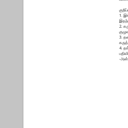
குறிப்ப
1. இ
இதற்
2. க
குழுவ
3. த
கருத்
4. த
பதிவ
-அன்