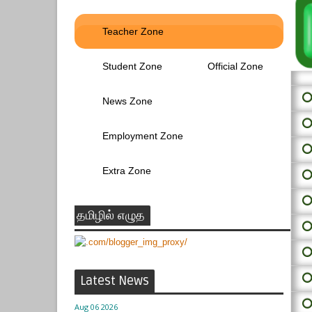
Teacher Zone
Student Zone
Official Zone
⭕ 
News Zone
⭕
Employment Zone
⭕
Extra Zone
⭕
⭕
தமிழில் எழுத
⭕
⭕
⭕
Latest News
⭕
Aug 06 2026