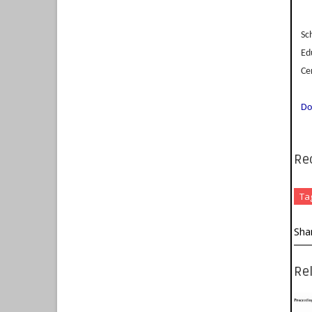
Sc
Ed
Ce
Do
Re
Ta
Sha
Rel