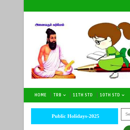
HOME
TRB
11TH STD
10TH STD
Public Holidays-2025