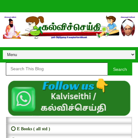
Search
⭕ E Books ( all std )