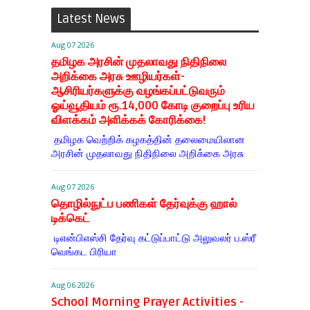
Latest News
Aug 07 2026
தமிழக அரசின் முதலாவது நிதிநிலை
அறிக்கை அரசு ஊழியர்கள்-
ஆசிரியர்களுக்கு வழங்கப்பட்டுவரும்
ஓய்வூதியம் ரூ.14,000 கோடி குறைப்பு உரிய
விளக்கம் அளிக்கக் கோரிக்கை!
தமிழக வெற்றிக் கழகத்தின் தலைமையிலான
அரசின் முதலாவது நிதிநிலை அறிக்கை அரசு
Aug 07 2026
தொழில்நுட்ப பணிகள் தேர்வுக்கு ஹால் ​
டிக்கெட்
டிஎன்​பிஎஸ்சி தேர்வு கட்​டுப்​பாட்டு அலு​வலர் ப.ஸ்ரீ
வெங்கட பிரியா
Aug 06 2026
School Morning Prayer Activities -