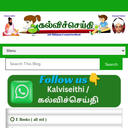
Search
⭕ E Books ( all std )