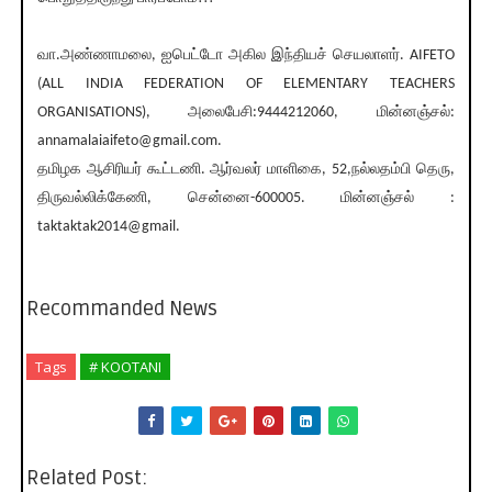
வா.அண்ணாமலை, ஐபெட்டோ அகில இந்தியச் செயலாளர். AIFETO
(ALL INDIA FEDERATION OF ELEMENTARY TEACHERS
ORGANISATIONS), அலைபேசி:9444212060, மின்னஞ்சல்:
annamalaiaifeto@gmail.com.
தமிழக ஆசிரியர் கூட்டணி. ஆர்வலர் மாளிகை, 52,நல்லதம்பி தெரு,
திருவல்லிக்கேணி, சென்னை-600005. மின்னஞ்சல் :
taktaktak2014@gmail.
Recommanded News
Tags
# KOOTANI
Related Post: