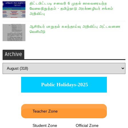
திட்டமிட்டபடி சனவரி 6 முதல் காலவரையற்ற
வேலைநிறுத்தம் - தமிழ்நாடு அரசு்ஊழியர் சங்கம்
அறிவிப்பு
ஆசிரியர் மாறுதல் கலந்தாய்வு அறிவிப்பு அட்டவனண
வெளியீடு
Archive
Public Holidays-2025
Teacher Zone
Student Zone
Official Zone