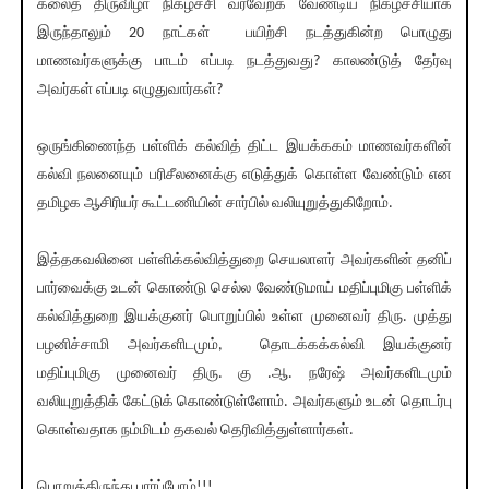
கலைத் திருவிழா நிகழ்ச்சி வரவேற்க வேண்டிய நிகழ்ச்சியாக
இருந்தாலும் 20 நாட்கள் பயிற்சி நடத்துகின்ற பொழுது
மாணவர்களுக்கு பாடம் எப்படி நடத்துவது? காலண்டுத் தேர்வு
அவர்கள் எப்படி எழுதுவார்கள்?
ஒருங்கிணைந்த பள்ளிக் கல்வித் திட்ட இயக்ககம் மாணவர்களின்
கல்வி நலனையும் பரிசீலனைக்கு எடுத்துக் கொள்ள வேண்டும் என
தமிழக ஆசிரியர் கூட்டணியின் சார்பில் வலியுறுத்துகிறோம்.
இத்தகவலினை பள்ளிக்கல்வித்துறை செயலாளர் அவர்களின் தனிப்
பார்வைக்கு உடன் கொண்டு செல்ல வேண்டுமாய் மதிப்புமிகு பள்ளிக்
கல்வித்துறை இயக்குனர் பொறுப்பில் உள்ள முனைவர் திரு. முத்து
பழனிச்சாமி அவர்களிடமும், தொடக்கக்கல்வி இயக்குனர்
மதிப்புமிகு முனைவர் திரு. கு .ஆ. நரேஷ் அவர்களிடமும்
வலியுறுத்திக் கேட்டுக் கொண்டுள்ளோம். அவர்களும் உடன் தொடர்பு
கொள்வதாக நம்மிடம் தகவல் தெரிவித்துள்ளார்கள்.
பொறுத்திருந்து பார்ப்போம்!!!