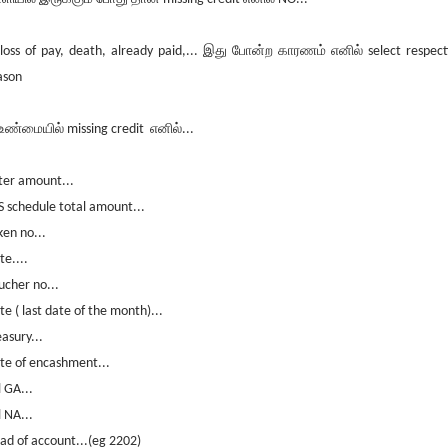
 loss of pay, death, already paid,... இது போன்ற காரணம் எனில் select respect
ason
 உண்மையில் missing credit எனில்...
ter amount...
S schedule total amount...
ken no...
te....
ucher no...
te ( last date of the month)...
easury...
te of encashment...
l GA...
l NA...
ad of account...(eg 2202)