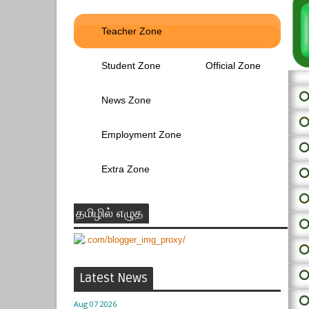
Teacher Zone
Student Zone
Official Zone
⭕ 
News Zone
⭕
Employment Zone
⭕
Extra Zone
⭕
⭕
தமிழில் எழுத
⭕
⭕
⭕
Latest News
⭕
Aug 07 2026