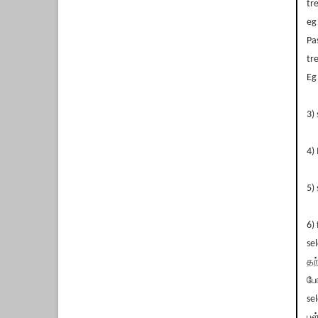
tr
eg
Pa
tr
Eg
3) 
4)
5)
6)
se
தற
போ
se
பள