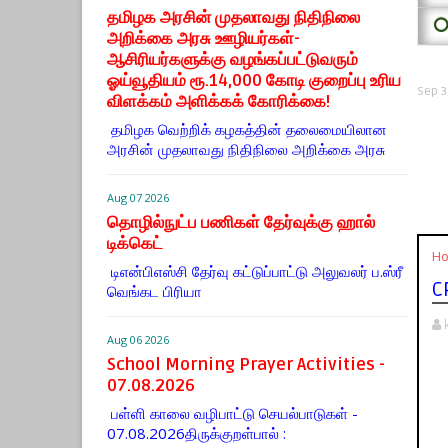
தமிழக அரசின் முதலாவது நிதிநிலை
⭕
அறிக்கை அரசு ஊழியர்கள்-
ஆசிரியர்களுக்கு வழங்கப்பட்டுவரும்
ஓய்வூதியம் ரூ.14,000 கோடி குறைப்பு உரிய
Sep 3
விளக்கம் அளிக்கக் கோரிக்கை!
தமிழக வெற்றிக் கழகத்தின் தலைமையிலான
அரசின் முதலாவது நிதிநிலை அறிக்கை அரசு
Aug 07 2026
தொழில்நுட்ப பணிகள் தேர்வுக்கு ஹால் ​
டிக்கெட்
H
டிஎன்​பிஎஸ்சி தேர்வு கட்​டுப்​பாட்டு அலு​வலர் ப.ஸ்ரீ
C
வெங்கட பிரியா
Aug 06 2026
School Morning Prayer Activities -
07.08.2026
பள்ளி காலை வழிபாட்டு செயல்பாடுகள் -
07.08.2026திருக்குறள்பால் :