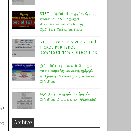
STET : ஆசிரியர் தகுதித் தேர்வு
ஜுலை 2026 - உத்தேச
விடைகளை வெளியிட்டது
ஆசிரியர் தேர்வு வாரியம்
STET - Exam July 2026 - Hall
Ticket Published -
Download Now - Direct Link
திட்டமிட்டபடி சனவரி 6 முதல்
காலவரையற்ற வேலைநிறுத்தம் -
தமிழ்நாடு அரசு்ஊழியர் சங்கம்
அறிவிப்பு
ஆசிரியர் மாறுதல் கலந்தாய்வு
அறிவிப்பு அட்டவனண வெளியீடு
ும்
Archive
மது