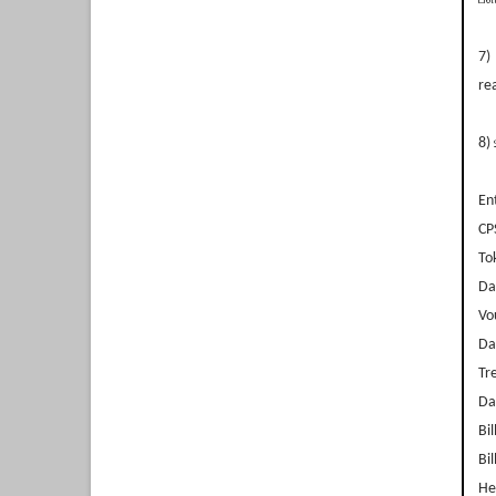
7)
re
8)
En
CP
To
Da
Vo
Da
Tr
Da
Bil
Bil
He