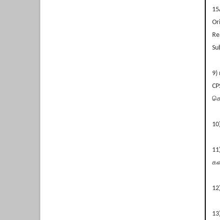
15
Or
Re
Su
9)
CP
செ
10
11
கட
12
13