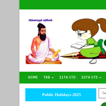
HOME
TRB
11TH STD
10TH STD
Public Holidays-2025