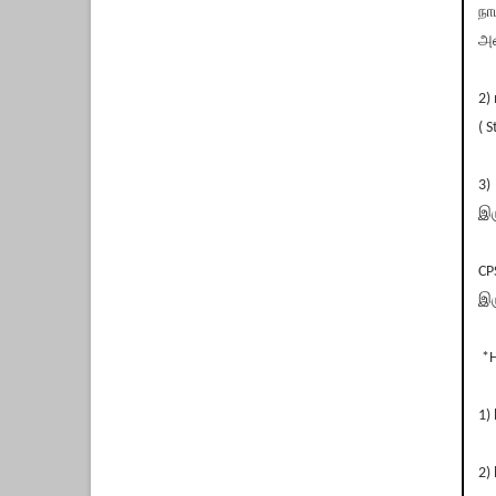
நா
அன
2)
( 
3)
இர
CP
இர
*H
1)
2) 