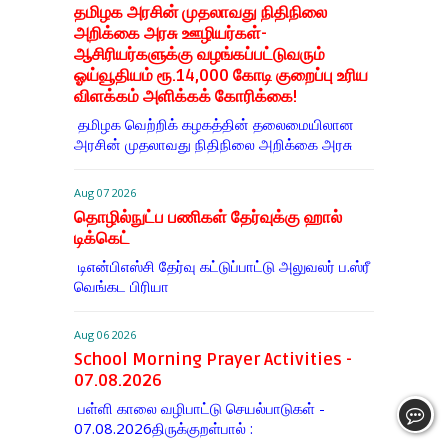
தமிழக அரசின் முதலாவது நிதிநிலை
அறிக்கை அரசு ஊழியர்கள்-
ஆசிரியர்களுக்கு வழங்கப்பட்டுவரும்
ஓய்வூதியம் ரூ.14,000 கோடி குறைப்பு உரிய
விளக்கம் அளிக்கக் கோரிக்கை!
தமிழக வெற்றிக் கழகத்தின் தலைமையிலான
அரசின் முதலாவது நிதிநிலை அறிக்கை அரசு
Aug 07 2026
தொழில்நுட்ப பணிகள் தேர்வுக்கு ஹால் ​
டிக்கெட்
டிஎன்​பிஎஸ்சி தேர்வு கட்​டுப்​பாட்டு அலு​வலர் ப.ஸ்ரீ
வெங்கட பிரியா
Aug 06 2026
School Morning Prayer Activities -
07.08.2026
பள்ளி காலை வழிபாட்டு செயல்பாடுகள் -
07.08.2026திருக்குறள்பால் :