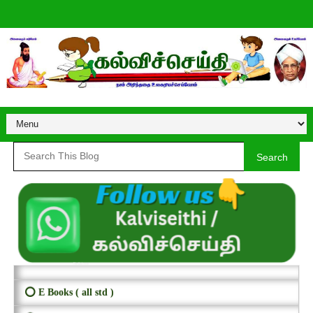
Search
⭕ E Books ( all std )