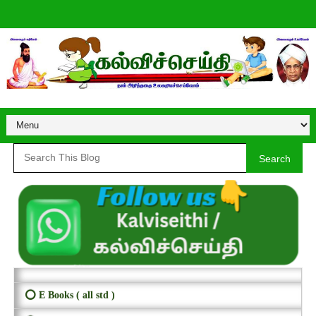
Search
⭕ E Books ( all std )