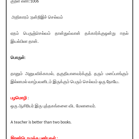
குறள் எண்:1006
அதிகாரம் :நன்றிஇச் செல்வம்
ஏதம் பெருஞ்செல்வம் தான்துவ்வான் தக்கார்க்குஒன்று ஈதல்
இயல்பிலா தான்.
பொருள்
:
தானும் அனுபவிக்காமல், தகுதியானவர்க்குத் தரும் மனப்பாங்கும்
இல்லாமல் வாழ்பவனிடம் இருக்கும் பெரும் செல்வம் ஒரு நோயே.
பழமொழி
:
ஒரு ஆசிரியர் இரு புத்தகங்களை விட மேலானவர்.
A teacher is better than two books.
இரண்டொழுக்க பண்புகள் :