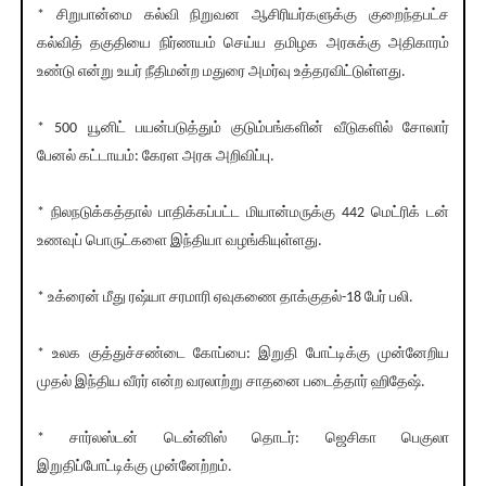
* சிறுபான்மை கல்வி நிறுவன ஆசிரியர்களுக்கு குறைந்தபட்ச
கல்வித் தகுதியை நிர்ணயம் செய்ய தமிழக அரசுக்கு அதிகாரம்
உண்டு என்று உயர் நீதிமன்ற மதுரை அமர்வு உத்தரவிட்டுள்ளது.
* 500 யூனிட் பயன்படுத்தும் குடும்பங்களின் வீடுகளில் சோலார்
பேனல் கட்டாயம்: கேரள அரசு அறிவிப்பு.
* நிலநடுக்கத்தால் பாதிக்கப்பட்ட மியான்மருக்கு 442 மெட்ரிக் டன்
உணவுப் பொருட்களை இந்தியா வழங்கியுள்ளது.
* உக்ரைன் மீது ரஷ்யா சரமாரி ஏவுகணை தாக்குதல்-18 பேர் பலி.
* உலக குத்துச்சண்டை கோப்பை: இறுதி போட்டிக்கு முன்னேறிய
முதல் இந்திய வீரர் என்ற வரலாற்று சாதனை படைத்தார் ஹிதேஷ்.
* சார்லஸ்டன் டென்னிஸ் தொடர்: ஜெசிகா பெகுலா
இறுதிப்போட்டிக்கு முன்னேற்றம்.