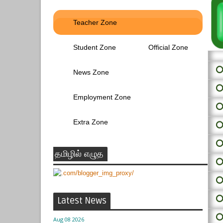
Teacher Zone
Student Zone
Official Zone
⭕ 
News Zone
⭕
Employment Zone
⭕
Extra Zone
⭕
⭕
தமிழில் எழுத
⭕
⭕
⭕
Latest News
⭕
Aug 08 2026