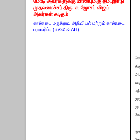
மோடி அவர்களுக்கு மாண்புமிகு தமிழ்நாடு
முதலமைச்சர் திரு. ச. ஜோசப் விஜய்
அவர்கள் கடிதம்
கால்நடை மருத்துவ அறிவியல் மற்றும் கால்நடை
பராமரிப்பு (BVSc & AH)
செ
தி
அ.
வர
பத
மூ
மு
மே
மூ
தே