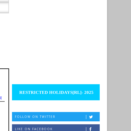
RESTRICTED HOLIDAYS[RL]- 2025
ை
FOLLOW ON TWITTER
LIKE ON FACEBOOK