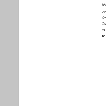
இத
கு
நி
வெ
கட
54