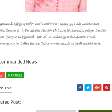
்நிலையில் நேற்று யுபிஎஸ்சி வனப்பணிக்கான தேர்வு முடிவுகள் வெளியாகின.
ில், நிலாபாரதி, அகில இந்திய அளவில் 24-ஆவது இடத்தையும், தமிழக அளவில்
தலிடத்தையும் பெற்றுள்ளார். ஒரே வீட்டில் அக்கா ஐபிஎஸ் அதிகாரியாகவும்,
்கை ஐஎஃப்எஸ் அதிகாரியாகத் தே
ர்
வானதைப் பலரும் வாழ்த்தி வருகின்றனர்.
commanded News
gs
# ARTICLE
re This:
ated Post: