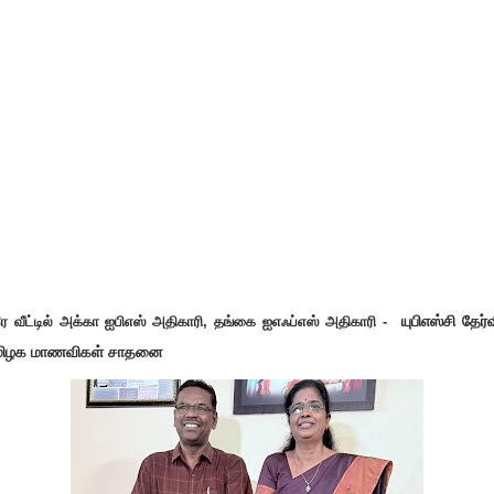
யுபிஎஸ்சி தேர்வ
ே வீட்டில் அக்கா ஐபிஎஸ் அதிகாரி, தங்கை ஐஎஃப்எஸ் அதிகாரி -
மிழக மாணவிகள் சாதனை