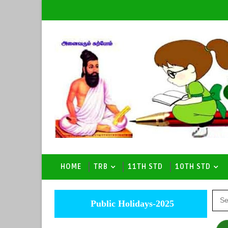
HOME
TRB
11TH STD
10TH STD
Public Holidays-2025