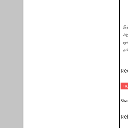
இந
அத
மு
தங
Re
Ta
Sha
Rel