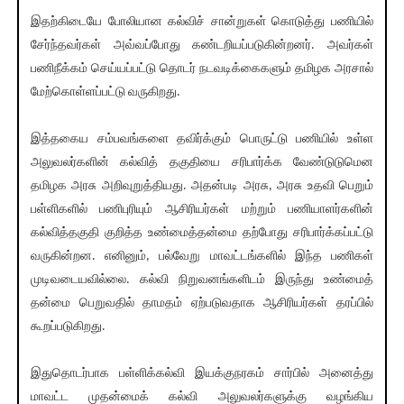
இதற்கிடையே போலியான கல்விச் சான்றுகள் கொடுத்து பணியில்
சேர்ந்தவர்கள் அவ்வப்போது கண்டறியப்படுகின்றனர். அவர்கள்
பணிநீக்கம் செய்யப்பட்டு தொடர் நடவடிக்கைகளும் தமிழக அரசால்
மேற்கொள்ளப்பட்டு வருகிறது.
இத்தகைய சம்பவங்களை தவிர்க்கும் பொருட்டு பணியில் உள்ள
அலுவலர்களின் கல்வித் தகுதியை சரிபார்க்க வேண்டுடுமென
தமிழக அரசு அறிவுறுத்தியது. அதன்படி அரசு, அரசு உதவி பெறும்
பள்ளிகளில் பணிபுரியும் ஆசிரியர்கள் மற்றும் பணியாளர்களின்
கல்வித்தகுதி குறித்த உண்மைத்தன்மை தற்போது சரிபார்க்கப்பட்டு
வருகின்றன. எனினும், பல்வேறு மாவட்டங்களில் இந்த பணிகள்
முடிவடையவில்லை. கல்வி நிறுவனங்களிடம் இருந்து உண்மைத்
தன்மை பெறுவதில் தாமதம் ஏற்படுவதாக ஆசிரியர்கள் தரப்பில்
கூறப்படுகிறது.
இதுதொடர்பாக பள்ளிக்கல்வி இயக்குநரகம் சார்பில் அனைத்து
மாவட்ட முதன்மைக் கல்வி அலுவலர்களுக்கு வழங்கிய