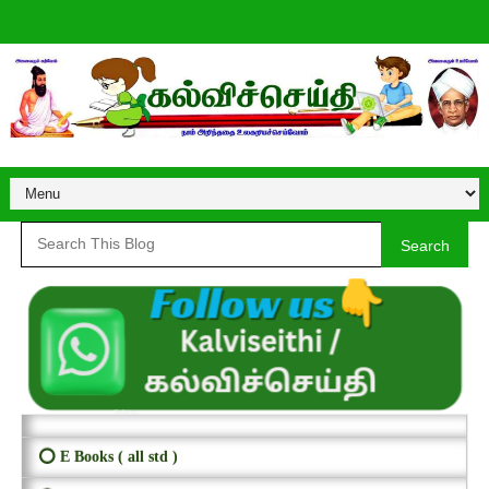
Search
⭕ E Books ( all std )