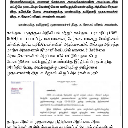
கால்நடை மருத்துவ அறிவியல் மற்றும் கால்நடை பராமரிப்பு (BVSc
& AH) பட்டப்படிப்பிற்கான மாணவர் சேர்க்கையானது. மேல்நிலைப்
பள்ளித் தேர்வு மதிப்பெண்களின் அடிப்படையில் அல்லது அந்தந்த
மாநில அரசுகளால் தீர்மானிக்கப்படும் மாணவர் சேர்க்கை
அளவுகோல்களின் அடிப்படையில் மட்டுமே நடைபெற
வேண்டுமென வலியுறுத்தி மாண்புமிகு இந்தியப் பிரதமர் திரு.
நரேந்திர மோடி அவர்களுக்கு மாண்புமிகு தமிழ்நாடு
முதலமைச்சர் திரு. ச. ஜோசப் விஜய் அவர்கள் கடிதம்
தமிழக அரசின் முதலாவது நிதிநிலை அறிக்கை அரசு
ஊழியர்கள்-ஆசிரியர்களுக்கு வழங்கப்பட்டுவரும் ஓய்வூதியம்