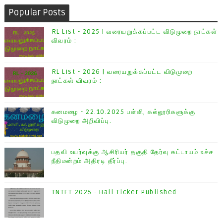
Popular Posts
RL List - 2025 | வரையறுக்கப்பட்ட விடுமுறை நாட்கள்
விவரம் :
RL List - 2026 | வரையறுக்கப்பட்ட விடுமுறை
நாட்கள் விவரம் :
கனமழை - 22.10.2025 பள்ளி, கல்லூரிகளுக்கு
விடுமுறை அறிவிப்பு.
பதவி உயர்வுக்கு ஆசிரியர் தகுதி தேர்வு கட்டாயம் உச்ச
நீதிமன்றம் அதிரடி தீர்ப்பு.
TNTET 2025 - Hall Ticket Published