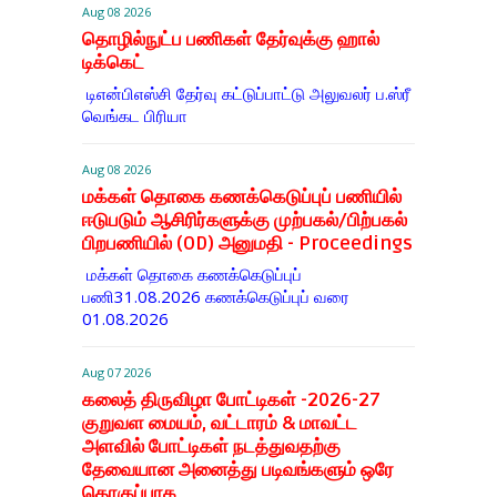
Aug 08 2026
தொழில்நுட்ப பணிகள் தேர்வுக்கு ஹால் ​
டிக்கெட்
டிஎன்​பிஎஸ்சி தேர்வு கட்​டுப்​பாட்டு அலு​வலர் ப.ஸ்ரீ
வெங்கட பிரியா
Aug 08 2026
மக்கள் தொகை கணக்கெடுப்புப் பணியில்
ஈடுபடும் ஆசிரிர்களுக்கு முற்பகல்/பிற்பகல்
பிறபணியில் (OD) அனுமதி - Proceedings
மக்கள் தொகை கணக்கெடுப்புப்
பணி31.08.2026 கணக்கெடுப்புப் வரை
01.08.2026
Aug 07 2026
கலைத் திருவிழா போட்டிகள் -2026-27
குறுவள மையம், வட்டாரம் & மாவட்ட
அளவில் போட்டிகள் நடத்துவதற்கு
தேவையான அனைத்து படிவங்களும் ஒரே
தொகுப்பாக