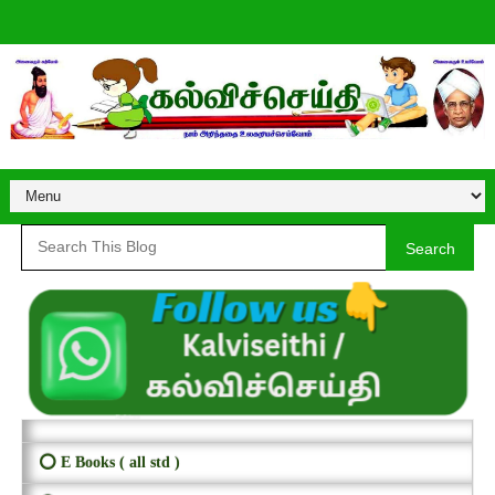
Search
⭕ E Books ( all std )