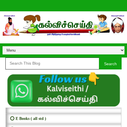
Search
⭕ E Books ( all std )