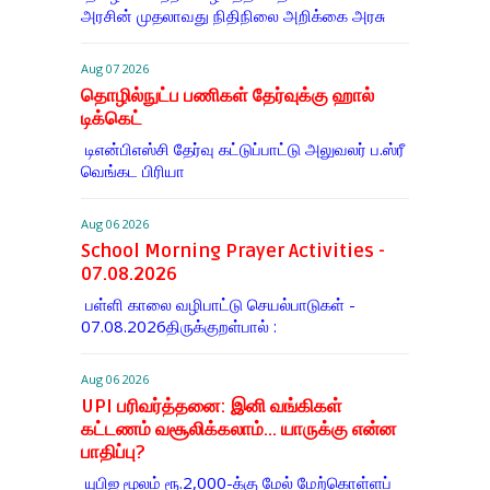
அரசின் முதலாவது நிதிநிலை அறிக்கை அரசு
Aug 07 2026
தொழில்நுட்ப பணிகள் தேர்வுக்கு ஹால் ​
டிக்கெட்
டிஎன்​பிஎஸ்சி தேர்வு கட்​டுப்​பாட்டு அலு​வலர் ப.ஸ்ரீ
வெங்கட பிரியா
Aug 06 2026
School Morning Prayer Activities -
07.08.2026
பள்ளி காலை வழிபாட்டு செயல்பாடுகள் -
07.08.2026திருக்குறள்பால் :
Aug 06 2026
UPI பரிவர்த்தனை: இனி வங்கிகள்
கட்டணம் வசூலிக்கலாம்... யாருக்கு என்ன
பாதிப்பு?
யுபிஐ மூலம் ரூ.2,000-க்கு மேல் மேற்​கொள்​ளப்​