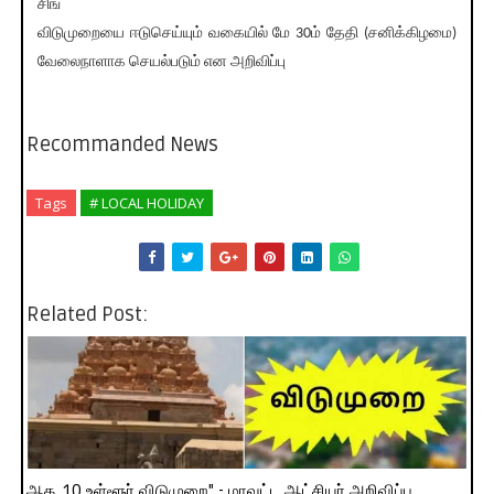
சிங்
விடுமுறையை ஈடுசெய்யும் வகையில் மே 30ம் தேதி (சனிக்கிழமை)
வேலைநாளாக செயல்படும் என அறிவிப்பு
Recommanded News
Tags
# LOCAL HOLIDAY
Related Post:
ஆக. 10 உள்ளூர் விடுமுறை" - மாவட்ட ஆட்சியர் அறிவிப்பு