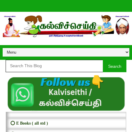
Search
⭕ E Books ( all std )