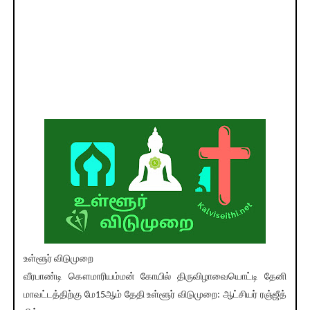
உள்ளூர் விடுமுறை
வீரபாண்டி கௌமாரியம்மன் கோயில் திருவிழாவையொட்டி தேனி
மாவட்டத்திற்கு மே15ஆம் தேதி உள்ளூர் விடுமுறை: ஆட்சியர் ரஞ்ஜீத்