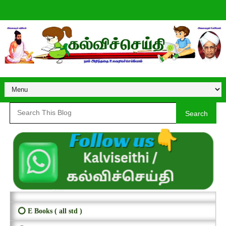
Search
⭕ E Books ( all std )