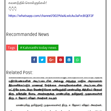
கவனத்தில் கொள்ளுங்கள்!
👇👇👇
https://whatsapp.com/channel/0029VaALwicAu3aFvcBQEF2F
Recommanded News
Tags
# Kalviseithi today news
Related Post: