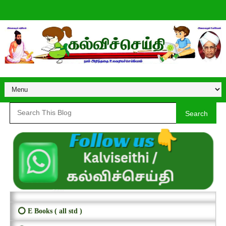
Search
⭕ E Books ( all std )