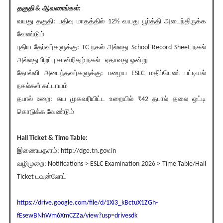
தகுதி & ஆவணங்கள்:
வயது தகுதி: பதிவு மாதத்தில் 12½ வயது பூர்த்தி அடைந்திருக்க
வேண்டும்
புதிய தேர்வர்களுக்கு: TC நகல் அல்லது School Record Sheet நகல்
அல்லது பிறப்பு சான்றிதழ் நகல் - ஏதாவது ஒன்று
தோல்வி அடைந்தவர்களுக்கு: பழைய ESLC மதிப்பெண் பட்டியல்
நகல்கள் கட்டாயம்
தபால் உறை: சுய முகவரியிட்ட உறையில் ₹42 தபால் தலை ஒட்டி
கொடுக்க வேண்டும்
Hall Ticket & Time Table:
இணையதளம்: http://dge.tn.gov.in
வழிமுறை: Notifications > ESLC Examination 2026 > Time Table/Hall
Ticket டவுன்லோட்
https://drive.google.com/file/d/1Xi3_kBctuX1ZGh-
fEsewBNhWm6XmCZZa/view?usp=drivesdk