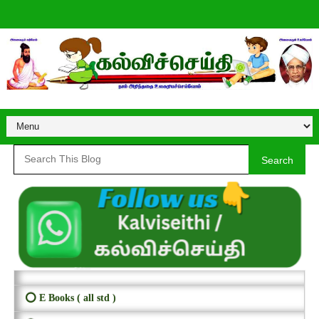
Search
⭕ E Books ( all std )