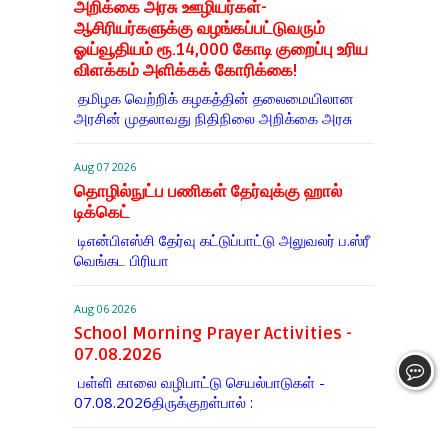
அறிக்கை அரசு ஊழியர்கள்-
ஆசிரியர்களுக்கு வழங்கப்பட்டுவரும்
ஓய்வூதியம் ரூ.14,000 கோடி குறைப்பு உரிய
விளக்கம் அளிக்கக் கோரிக்கை!
தமிழக வெற்றிக் கழகத்தின் தலைமையிலான
அரசின் முதலாவது நிதிநிலை அறிக்கை அரசு
Aug 07 2026
தொழில்நுட்ப பணிகள் தேர்வுக்கு ஹால் ​
டிக்கெட்
டிஎன்​பிஎஸ்சி தேர்வு கட்​டுப்​பாட்டு அலு​வலர் ப.ஸ்ரீ
வெங்கட பிரியா
Aug 06 2026
School Morning Prayer Activities -
07.08.2026
பள்ளி காலை வழிபாட்டு செயல்பாடுகள் -
07.08.2026திருக்குறள்பால் :