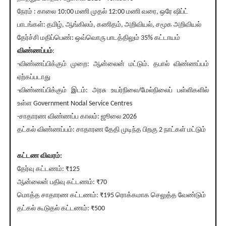
நேரம் : காலை 10:00 மணி முதல் 12:00 மணி வரை, ஒரே ஷிப்ட்
பாடங்கள்: தமிழ், ஆங்கிலம், கணிதம், அறிவியல், சமூக அறிவியல்
தேர்ச்சி மதிப்பெண்: ஒவ்வொரு பாடத்திலும் 35% கட்டாயம்
விண்ணப்பம்
:
-விண்ணப்பிக்கும் முறை: ஆன்லைன் மட்டும். தபால் விண்ணப்பம்
ஏற்கப்படாது
-விண்ணப்பிக்கும் இடம்: அரசு உயர்நிலை/மேல்நிலைப் பள்ளிகளில்
உள்ள Government Nodal Service Centres
-சாதாரண விண்ணப்ப காலம்: ஜூலை 2026
தட்கல் விண்ணப்பம்: சாதாரண தேதி முடிந்த பிறகு 2 நாட்கள் மட்டும்
கட்டண விவரம்:
தேர்வு கட்டணம்: ₹125
ஆன்லைன் பதிவு கட்டணம்: ₹70
மொத்த சாதாரண கட்டணம்: ₹195 ரொக்கமாக செலுத்த வேண்டும்
தட்கல் கூடுதல் கட்டணம்: ₹500