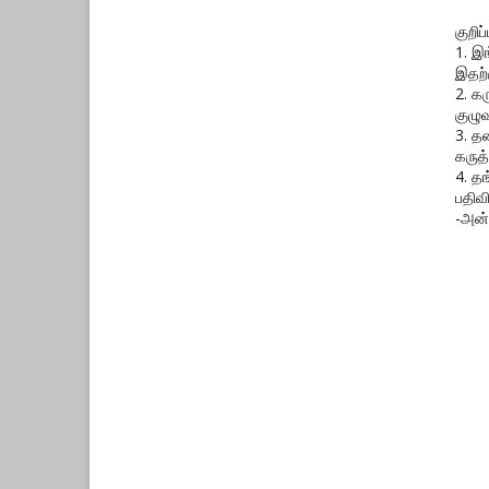
குறிப்ப
1. இ
இதற்
2. க
குழுவ
3. த
கருத்
4. த
பதிவ
-அன்