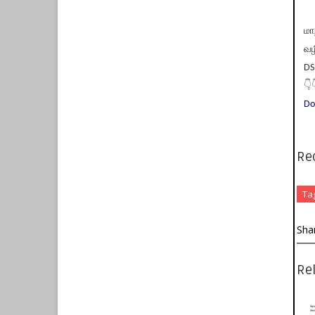
மா
வழ
DS
👇
Do
Re
Ta
Sha
Rel