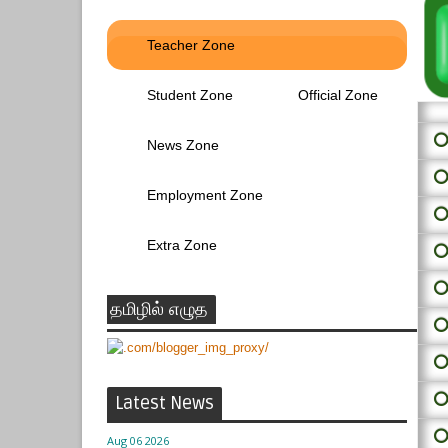
Teacher Zone
Student Zone
Official Zone
⭕ 
News Zone
⭕
Employment Zone
⭕
Extra Zone
⭕
⭕
தமிழில் எழுத
⭕
⭕
⭕
Latest News
⭕
Aug 06 2026