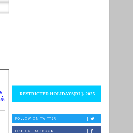
ை
RESTRICTED HOLIDAYS[RL]- 2025
க்
FOLLOW ON TWITTER
LIKE ON FACEBOOK