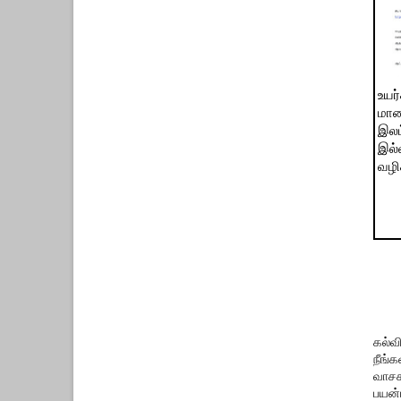
உயர்
மாண
இலட
இல்
வழி
கல்வ
நீங்
வாசக
பயன்