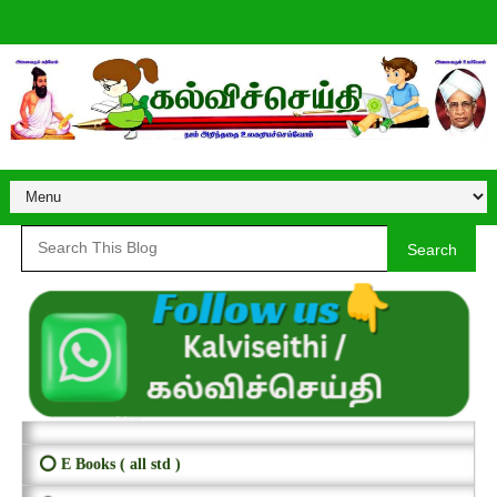
Search
⭕ E Books ( all std )