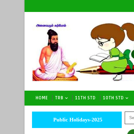
HOME
TRB
11TH STD
10TH STD
Public Holidays-2025