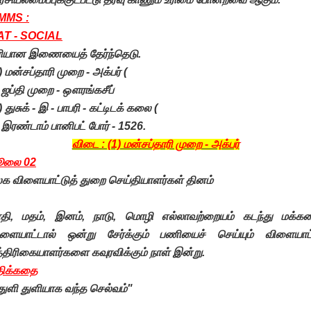
MMS :
AT - SOCIAL
ரியான இணையைத் தேர்ந்தெடு.
) மன்சப்தாரி முறை - அக்பர் (
 ஜப்தி முறை - ஔரங்கசீப்
) துசுக் - இ - பாபரி - கட்டிடக் கலை (
 இரண்டாம் பானிபட் போர் - 1526.
விடை : (1) மன்சப்தாரி முறை - அக்பர்
ூலை 02
க விளையாட்டுத் துறை செய்தியாளர்கள் தினம்
ாதி, மதம், இனம், நாடு, மொழி எல்லாவற்றையம் கடந்து மக்க
ிளையாட்டால் ஒன்று சேர்க்கும் பணியைச் செய்யும் விளையாட்
்திரிகையாளர்களை கவுரவிக்கும் நாள் இன்று.
திக்கதை
துளி துளியாக வந்த செல்வம்"