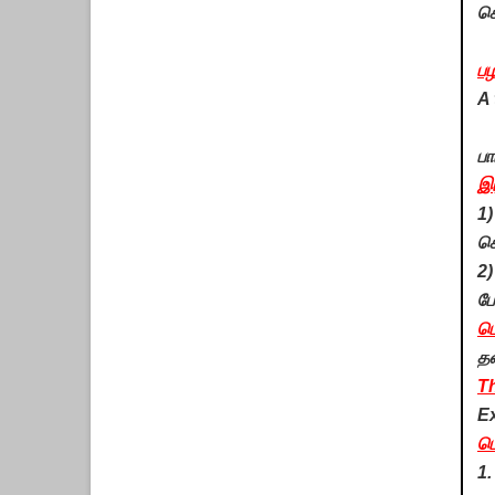
கொ
ப
A 
பா
இ
1
ச
2)
போ
ப
தன
Th
Ex
பொ
1.