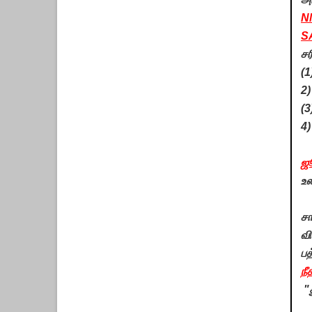
N
S
ச
(1
2)
(3
4)
ஜ
உல
ச
வ
பத
நீ
"