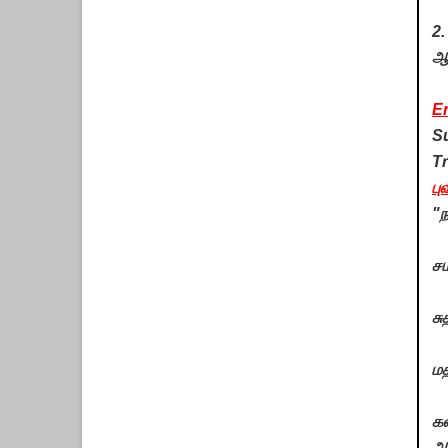
2.
ஆ
En
Su
Tr
பு
"ந
சம
சு
மத
கல
அர