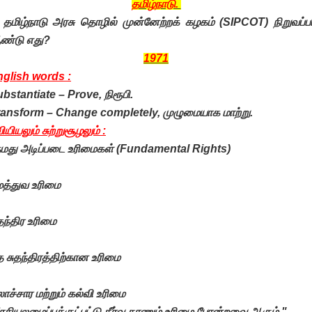
தமிழ்நாடு.
 தமிழ்நாடு அரசு தொழில் முன்னேற்றக் கழகம் (SIPCOT) நிறுவப்ப
ண்டு எது?
1971
glish words :
bstantiate – Prove, நிரூபி.
ansform – Change completely, முழுமையாக மாற்று.
வியியலும் சுற்றுசூழலும் :
மது அடிப்படை உரிமைகள் (Fundamental Rights)
த்துவ உரிமை
தந்திர உரிமை
 சுதந்திரத்திற்கான உரிமை
ாச்சார மற்றும் கல்வி உரிமை
சியலமைப்புக்குட்பட்டு தீர்வு காணும் உரிமை போன்றவை ஆகும்."