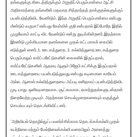
தங்களுக்கு கிடைத்திருக்கும் அறுதிப் பெரும்பான்மை ஆட்சி
அதிகாரத்தை தங்களின் மதவாத சித்தாந்தத் தாக்குதல்களுக்குப்
பயன்படுத்திவிட வேண்டும். இந்த அறுதிப் பெரும்பான்மை என்பது
மீண்டும் வருமா? என்பது கேள்விக் குறி என்பதால் இப்போதே இதில்
முழுவேகம் காட்டி விட வேண்டும் என்று துடிக்கின்றனர்.இதற்காக
இரண்டு முக்கியமான தளங்களை முதல் கட்டமாகக் கையில்
எடுத்துள் ளனர்.1. ஊடகத்துறை, 2. கல்வித்துறை.ஊடகத்துறை
பெரும்பாலும் கார்ப் பரேட்டுகளின் கைகளில் இருப்பதால்,
கார்ப்பரேட்டுகளின் ஆதரவு ஆளும் பிஜேபி கட்சிக்கு இருப்பதால்
ஊடகத்துறையை பயன்படுத்துவது என்பது கடினமான காரியம்
அல்ல. ஆனால் கல்வித்துறையை அப்படி எளிதாகப் பயன்படுத்திவிட
முடி யாது. ஒளிவுமறைவாக, சூட்சுமமாக, ஏமாற்றுதல்களுடன்தான்
நிறைவேற்ற முடியும். அதற்கான செயல்முறைகளையும் வகுத்துச்
செயல்படவும் தொடங்கிவிட்டனர்.
`அறிவியல் தொழில்நுட்ப வளர்ச்சிக்காக தொடக்கக்கல்வி முதல்
உயர்நிலை மற்றும் மேல்நிலைக்கல்வி வரையிலும் அனைத்து