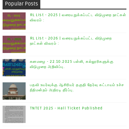
Popular Posts
RL List - 2025 | வரையறுக்கப்பட்ட விடுமுறை நாட்கள்
விவரம் :
RL List - 2026 | வரையறுக்கப்பட்ட விடுமுறை
நாட்கள் விவரம் :
கனமழை - 22.10.2025 பள்ளி, கல்லூரிகளுக்கு
விடுமுறை அறிவிப்பு.
பதவி உயர்வுக்கு ஆசிரியர் தகுதி தேர்வு கட்டாயம் உச்ச
நீதிமன்றம் அதிரடி தீர்ப்பு.
TNTET 2025 - Hall Ticket Published