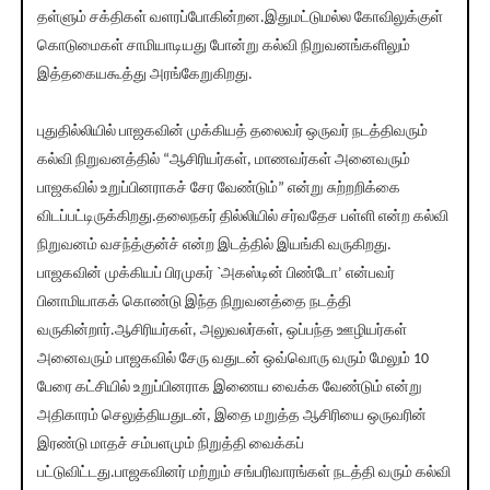
தள்ளும் சக்திகள் வளரப்போகின்றன.இதுமட்டுமல்ல கோவிலுக்குள்
கொடுமைகள் சாமியாடியது போன்று கல்வி நிறுவனங்களிலும்
இத்தகையகூத்து அரங்கேறுகிறது.
புதுதில்லியில் பாஜகவின் முக்கியத் தலைவர் ஒருவர் நடத்திவரும்
கல்வி நிறுவனத்தில் “ஆசிரியர்கள், மாணவர்கள் அனைவரும்
பாஜகவில் உறுப்பினராகச் சேர வேண்டும்” என்று சுற்றறிக்கை
விடப்பட்டிருக்கிறது.தலைநகர் தில்லியில் சர்வதேச பள்ளி என்ற கல்வி
நிறுவனம் வசந்த்குன்ச் என்ற இடத்தில் இயங்கி வருகிறது.
பாஜகவின் முக்கியப் பிரமுகர் `அகஸ்டின் பிண்டோ’ என்பவர்
பினாமியாகக் கொண்டு இந்த நிறுவனத்தை நடத்தி
வருகின்றார்.ஆசிரியர்கள், அலுவலர்கள், ஒப்பந்த ஊழியர்கள்
அனைவரும் பாஜகவில் சேரு வதுடன் ஒவ்வொரு வரும் மேலும் 10
பேரை கட்சியில் உறுப்பினராக இணைய வைக்க வேண்டும் என்று
அதிகாரம் செலுத்தியதுடன், இதை மறுத்த ஆசிரியை ஒருவரின்
இரண்டு மாதச் சம்பளமும் நிறுத்தி வைக்கப்
பட்டுவிட்டது.பாஜகவினர் மற்றும் சங்பரிவாரங்கள் நடத்தி வரும் கல்வி