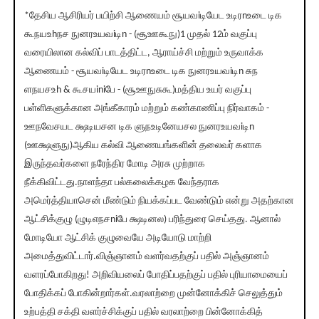
*தேசிய ஆசிரியர் பயிற்சி ஆணையம் சூயவiடியேட உடிரnஉடை டிக
கூநயஉhநச நுனரஉயவiடிn - (சூஊகூநு)1 முதல் 12ம் வகுப்பு
வரையிலான கல்விப் பாடத்திட்ட, ஆராய்ச்சி மற்றும் உருவாக்க
ஆணையம் - சூயவiடியேட உடிரnஉடை டிக நுனரஉயவiடிn சுந
ளநயசஉh & கூசயiniபே - (சூஊநுசுகூ)மத்திய உயர் வகுப்பு
பள்ளிகளுக்கான அங்கீகாரம் மற்றும் கண்காணிப்பு நிர்வாகம் -
ஊநவேசயட க்ஷடியசன டிக ளுநஉடினேயசல நுனரஉயவiடிn
(ஊக்ஷளுநு)ஆகிய கல்வி ஆணையங்களின் தலைவர் களாக
இருந்தவர்களை நரேந்திர மோடி அரசு முற்றாக
நீக்கிவிட்டது.நாளந்தா பல்கலைக்கழக வேந்தராக
அமெர்த்தியாசென் மீண்டும் நியக்கப்பட வேண்டும் என்று அதற்கான
ஆட்சிக்குழு (ழுடிஎநசniபே க்ஷடினல) பரிந்துரை செய்தது. ஆனால்
மோடியோ ஆட்சிக் குழுவையே அடியோடு மாற்றி
அமைத்துவிட்டார்.விஞ்ஞானம் வளர்வதற்குப் பதில் அஞ்ஞானம்
வளரப்போகிறது! அறிவியலைப் போதிப்பதற்குப் பதில் புரியாமையைப்
போதிக்கப் போகின்றார்கள்.வரலாற்றை முன்னோக்கிச் செலுத்தும்
உற்பத்தி சக்தி வளர்ச்சிக்குப் பதில் வரலாற்றை பின்னோக்கித்