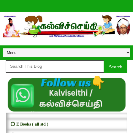
Search
⭕ E Books ( all std )