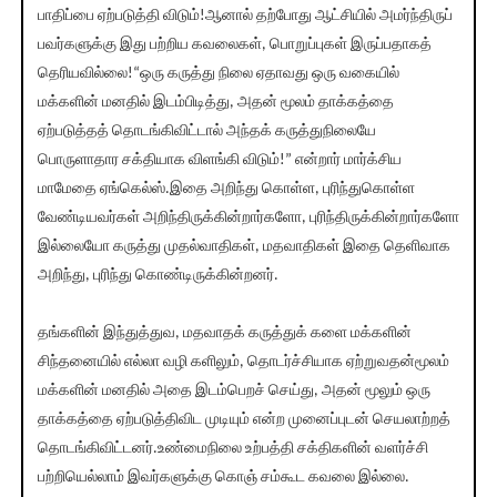
பாதிப்பை ஏற்படுத்தி விடும்!ஆனால் தற்போது ஆட்சியில் அமர்ந்திருப்
பவர்களுக்கு இது பற்றிய கவலைகள், பொறுப்புகள் இருப்பதாகத்
தெரியவில்லை!“ஒரு கருத்து நிலை ஏதாவது ஒரு வகையில்
மக்களின் மனதில் இடம்பிடித்து, அதன் மூலம் தாக்கத்தை
ஏற்படுத்தத் தொடங்கிவிட்டால் அந்தக் கருத்துநிலையே
பொருளாதார சக்தியாக விளங்கி விடும்!” என்றார் மார்க்சிய
மாமேதை ஏங்கெல்ஸ்.இதை அறிந்து கொள்ள, புரிந்துகொள்ள
வேண்டியவர்கள் அறிந்திருக்கின்றார்களோ, புரிந்திருக்கின்றார்களோ
இல்லையோ கருத்து முதல்வாதிகள், மதவாதிகள் இதை தெளிவாக
அறிந்து, புரிந்து கொண்டிருக்கின்றனர்.
தங்களின் இந்துத்துவ, மதவாதக் கருத்துக் களை மக்களின்
சிந்தனையில் எல்லா வழி களிலும், தொடர்ச்சியாக ஏற்றுவதன்மூலம்
மக்களின் மனதில் அதை இடம்பெறச் செய்து, அதன் மூலும் ஒரு
தாக்கத்தை ஏற்படுத்திவிட முடியும் என்ற முனைப்புடன் செயலாற்றத்
தொடங்கிவிட்டனர்.உண்மைநிலை உற்பத்தி சக்திகளின் வளர்ச்சி
பற்றியெல்லாம் இவர்களுக்கு கொஞ் சம்கூட கவலை இல்லை.