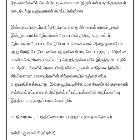
நிறுவனங்களில் வெவ் வேறு வகையான இதுபோன்ற தாக்குதல்கள்
நடைபெற்று வருவதாகக் கூறப்படுகின்றன.
இன்றைய பிரதமர்நரேந்திர மோடி தனது இளமைக் காலம் முதல்
இன்றுவரையில் ஆர்எஸ்எஸ் அமைப்பின் தீவிரத் தொண்டர்.
ஆர்எஸ்எஸ் அமைப்பு கோடு போடச் சொன் னால் அதை தலைமேல்
ஏற்று ரோடு போடும் பணியைத் தானே மோடி செய்ய முடியும்!அரசின்
கல்விக்கொள்கை,மதச்சார்பு அற்றத் தன்மையில் இருந்தால் மட்டுமே
பாடத்திட்டங்களில் அவை பிரதிபலிக்க முடியும். எதிர்கால இந்திய
சிற்பிகளான மாணவர்களின் சிந்தனையில் நஞ்சை ஏற்ற
அனுமதிக்கக்கூடாது. இதை முறியடித்தே ஆக வேண்டும்.தலைநகர்
தில்லியில் சட்டசபைத் தேர்தலில் ஏற்பட்ட மக்களின் விழிப்புணர்வு
இந்தியா முழுவதும் பரவ வேண்டும்.
கட்டுரையாளர் : பத்திரிகையாளர் மற்றும் சமூகநல ஆர்வலர்
நன்றி : ஜனசக்தி(ஏப்ரல் 2)