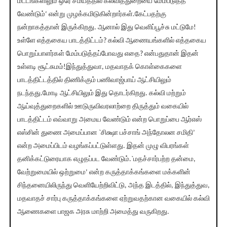
மட்டங்களிலும் ஒரே சமயத்தில் கல்வித்துறையை மேம்படுத்த
வேண்டும்‘ என்று முழக்கமிடுகின்றார்கள்.கேட்பதற்கு
நன்றாகத்தான் இருக்கிறது. ஆனால் இது வெளிப்பூச்சு மட்டுமே!
உள்ளே எத்தகைய பாடத்திட்டம்? கல்வி ஆணையங்களில் எத்தகைய
பொறுப்பாளர்கள் மேம்படுத்தப்போவது எதை? என்பதுதான் இதன்
உள்ளடி சூட்சுமம்!இந்துத்துவா, மதவாதக் கொள்கைகளை
பாடத்திட்டத்தில் திணிக்கும் பணிவாஜ்பாய் ஆட்சியிலும்
நடந்தது.மோடி ஆட்சியிலும் இது தொடர்கிறது. கல்வி மற்றும்
ஆய்வுத்துறைகளில் ஊடுருவிவரலாற்றை திருத்தும் வகையில்
பாடத்திட்டம் எவ்வாறு அமைய வேண்டும் என்ற பொறுப்பை ஆர்எஸ்
எஸ்சின் துணை அமைப்பான `சிக்ஷா பச்சாங் அந்தோலன சமிதி’
என்ற அமைப்பிடம் வழங்கப்பட்டுள்ளது. இதன் முழு விபரங்கள்
தனிக்கட்டுரையாக எழுதப்பட வேண்டும்.`மதச்சார்பற்ற தன்மை,
வேற்றுமையில் ஒற்றுமை’ என்ற கருத்தாக்கங்களை மக்களின்
சிந்தனையிலிருந்து வெளியேற்றிவிட்டு, அந்த இடத்தில், இந்துத்துவ,
மதவாதச் சார்பு கருத்தாக்கங்களை ஏற்றுவதற்கான வகையில் கல்வி
ஆணைகளை பாஜக அரசு மாற்றி அமைத்து வருகிறது.