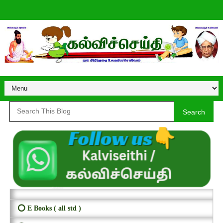
Search
⭕ E Books ( all std )