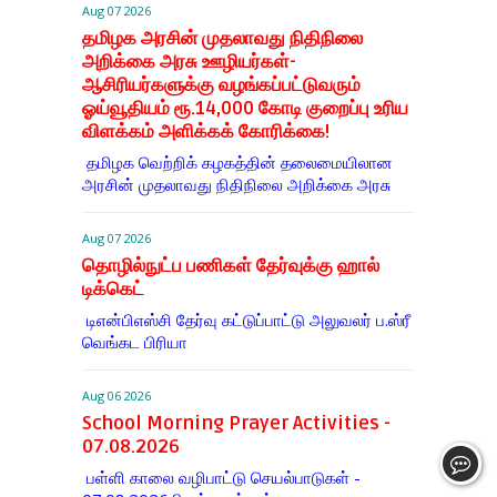
Aug 07 2026
தமிழக அரசின் முதலாவது நிதிநிலை
அறிக்கை அரசு ஊழியர்கள்-
ஆசிரியர்களுக்கு வழங்கப்பட்டுவரும்
ஓய்வூதியம் ரூ.14,000 கோடி குறைப்பு உரிய
விளக்கம் அளிக்கக் கோரிக்கை!
தமிழக வெற்றிக் கழகத்தின் தலைமையிலான
அரசின் முதலாவது நிதிநிலை அறிக்கை அரசு
Aug 07 2026
தொழில்நுட்ப பணிகள் தேர்வுக்கு ஹால் ​
டிக்கெட்
டிஎன்​பிஎஸ்சி தேர்வு கட்​டுப்​பாட்டு அலு​வலர் ப.ஸ்ரீ
வெங்கட பிரியா
Aug 06 2026
School Morning Prayer Activities -
07.08.2026
பள்ளி காலை வழிபாட்டு செயல்பாடுகள் -