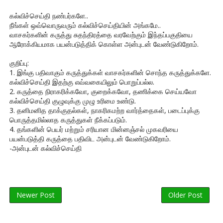
கல்விச்செய்தி நண்பர்களே..
நீங்கள் ஒவ்வொருவரும் கல்விச்செய்தியின் அங்கமே..
வாசகர்களின் கருத்து சுதந்திரத்தை வரவேற்கும் இந்தப்பகுதியை
ஆரோக்கியமாக பயன்படுத்திக் கொள்ள அன்புடன் வேண்டுகிறோம்.
குறிப்பு:
1. இங்கு பதிவாகும் கருத்துக்கள் வாசகர்களின் சொந்த கருத்துக்களே.
கல்விச்செய்தி இதற்கு எவ்வகையிலும் பொறுப்பல்ல.
2. கருத்தை நிராகரிக்கவோ, குறைக்கவோ, தணிக்கை செய்யவோ
கல்விச்செய்தி குழுவுக்கு முழு உரிமை உண்டு.
3. தனிமனித தாக்குதல்கள், நாகரிகமற்ற வார்த்தைகள், படைப்புக்கு
பொருத்தமில்லாத கருத்துகள் நீக்கப்படும்.
4. தங்களின் பெயர் மற்றும் சரியான மின்னஞ்சல் முகவரியை
பயன்படுத்தி கருத்தை பதிவிட அன்புடன் வேண்டுகிறோம்.
-அன்புடன் கல்விச்செய்தி
Newer Post
Older Post