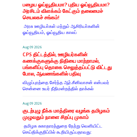
பழைய ஓய்வூதியமா? புதிய ஓய்வூதியமா?
அரசிடம் விளக்கம் கேட்கும் தலைமைச்
செயலகச் சங்கம்!
அரசு ஊழியா்கள் மற்றும் ஆசிரியா்களின்
ஓய்வூதியம், ஓய்வூதிய காலப்
Aug 09 2026
CPS திட்டத்தில், ஊழியர்களின்
கணக்குகளுக்கு நிதியை மாற்றாமல்,
பங்களிப்பு தொகை செலுத்தப்பட்டு விட்டது
போல, ஆவணங்களில் பதிவு
விழுப்புரத்தை சேர்ந்த ஆர்.சீனிவாசன் என்பவர்
சென்னை உயர் நீதிமன்றத்தில் தாக்கல்
Aug 09 2026
குடற்புழு நீக்க மாத்திரை வழங்க தமிழகம்
முழுவதும் நாளை சிறப்பு முகாம்
தமிழக சுகாதாரத்துறை நேற்று வெளியிட்ட
செய்திக்குறிப்பில் கூறியிருப்பதாவது: