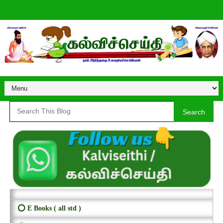
Search
⭕ E Books ( all std )