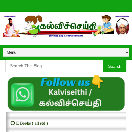
Search
⭕ E Books ( all std )