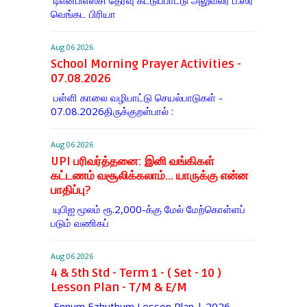
டிஎன்​பிஎஸ்சி தேர்வு கட்​டுப்​பாட்டு அலு​வலர் ப.ஸ்ரீ
வெங்கட பிரியா
Aug 06 2026
School Morning Prayer Activities -
07.08.2026
பள்ளி காலை வழிபாட்டு செயல்பாடுகள் -
07.08.2026திருக்குறள்பால் :
Aug 06 2026
UPI பரிவர்த்தனை: இனி வங்கிகள்
கட்டணம் வசூலிக்கலாம்... யாருக்கு என்ன
பாதிப்பு?
யுபிஐ மூலம் ரூ.2,000-க்கு மேல் மேற்​கொள்​ளப்​
படும் வணி​கப்
Aug 06 2026
4 & 5th Std - Term 1 - ( Set - 10 )
Lesson Plan - T/M & E/M
Ennum Ezhuthum Lesson Plan | 2026 -